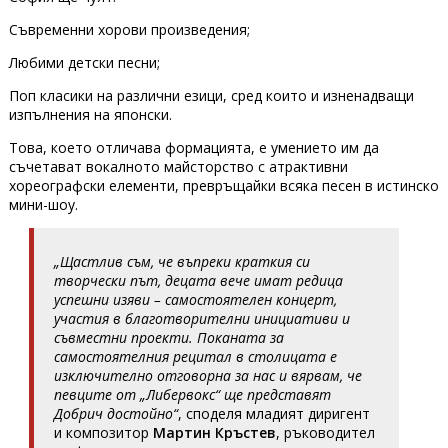
Съвременни хорови произведения;
Любими детски песни;
Поп класики на различни езици, сред които и изненадващи
изпълнения на японски.
Това, което отличава формацията, е умението им да
съчетават вокалното майсторство с атрактивни
хореографски елементи, превръщайки всяка песен в истинско
мини-шоу.
„Щастлив съм, че въпреки краткия си
творчески път, децата вече имат редица
успешни изяви – самостоятелен концерт,
участия в благотворителни инициативи и
съвместни проекти. Поканата за
самостоятелния рецитал в столицата е
изключително отговорна за нас и вярвам, че
певците от „Либервокс“ ще представят
Добрич достойно“
, споделя младият диригент
и композитор
Мартин Кръстев
, ръководител