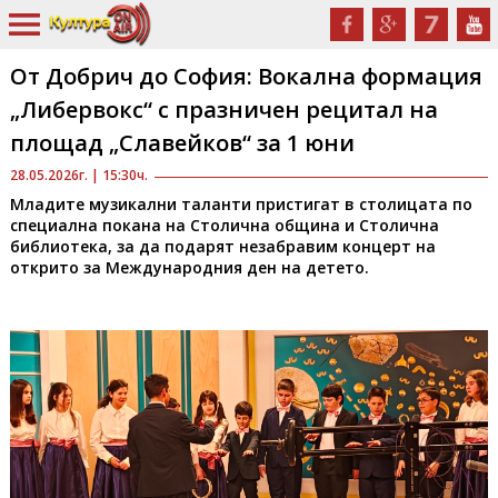
От Добрич до София: Вокална формация
„Либервокс“ с празничен рецитал на
площад „Славейков“ за 1 юни
28.05.2026г. | 15:30ч.
Младите музикални таланти пристигат в столицата по
специална покана на Столична община и Столична
библиотека, за да подарят незабравим концерт на
открито за Международния ден на детето.