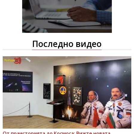
Последно видео
От праисторията до Космоса: Вижте новата