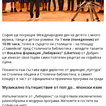
София ще посрещне Международния ден на детето с много
музика, танци и детски усмивки. На
1 юни (понеделник) от
10:00 часа
, точно в сърцето на столицата – на площад
„Славейков“ пред Столичната библиотека – младите таланти
от
Вокална формация „Либервокс“ (LiberVox)
от Добрич
ще изнесат своя първи самостоятелен рецитал на софийска
сцена.
Поканата към състава идва директно от дирекция „Култура“
на Столична община и Столична библиотека, а самият
концерт е част от официалната празнична програма на града.
Музикално пътешествие от поп до... японски език
Изпълнителите от „Либервокс“ са подготвили изключително
разнообразна и модерна програма. Жителите и гостите на
София ще чуят: