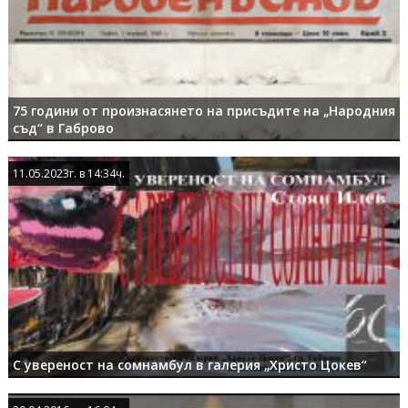
75 години от произнасянето на присъдите на „Народния
съд“ в Габрово
11.05.2023г. в 14:34ч.
11.05.2023г. в 14:34ч.
С увереност на сомнамбул в галерия „Христо Цокев“