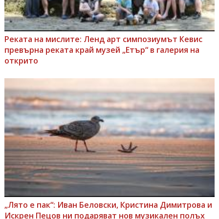
Реката на мислите: Ленд арт симпозиумът Кевис
превърна реката край музей „Етър“ в галерия на
открито
„Лято е пак“: Иван Беловски, Кристина Димитрова и
Искрен Пецов ни подаряват нов музикален полъх