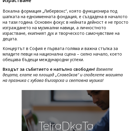
израстване
Вокална формация „Либервокс“, която функционира под
шапката на едноименната фондация, е създадена в началото
на тази година. Основен фокус в нейната дейност е не просто
изграждането на музикални навици, а личностното
израстване, екипният дух и творческото самочувствие на
децата.
Концертът в София е първата голяма и важна стъпка за
младите певци на национална сцена – силно начало, което
обещава бъдещи международни успехи.
Входът за събитието е напълно свободен!
Вземете
децата, елате на площад „Славейков“ и споделете магията
на празника с хубава българска и световна музика!