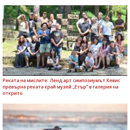
Реката на мислите: Ленд арт симпозиумът Кевис
превърна реката край музей „Етър“ в галерия на
открито