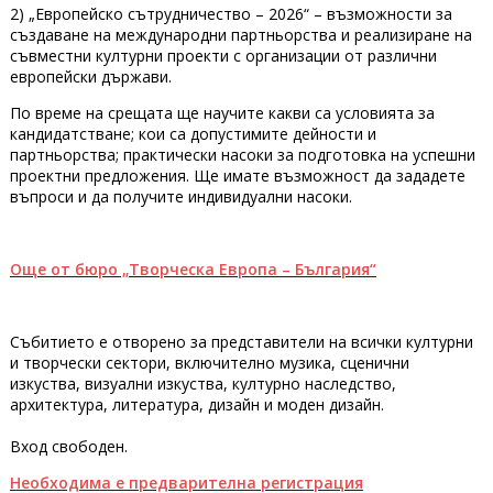
2) „Европейско сътрудничество – 2026“ – възможности за
създаване на международни партньорства и реализиране на
съвместни културни проекти с организации от различни
европейски държави.
По време на срещата ще научите какви са условията за
кандидатстване; кои са допустимите дейности и
партньорства; практически насоки за подготовка на успешни
проектни предложения. Ще имате възможност да зададете
въпроси и да получите индивидуални насоки.
Още от бюро „Творческа Европа – България“
Събитието е отворено за представители на всички културни
и творчески сектори, включително музика, сценични
изкуства, визуални изкуства, културно наследство,
архитектура, литература, дизайн и моден дизайн.
Вход свободен.
Необходима е предварителна регистрация