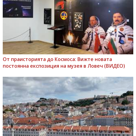
От праисторията до Космоса: Вижте новата
постоянна експозиция на музея в Ловеч (ВИДЕО)