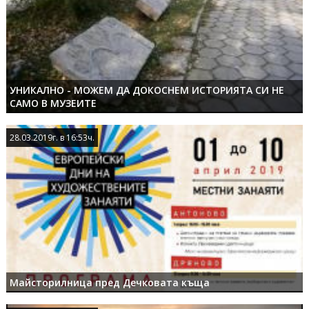
УНИКАЛНО - МОЖЕМ ДА ДОКОСНЕМ ИСТОРИЯТА СИ НЕ
САМО В МУЗЕИТЕ
28.03.2019г. в 16:53ч.
28.03.2019г. в 16:53ч.
Майсторилница пред Дечковата къща