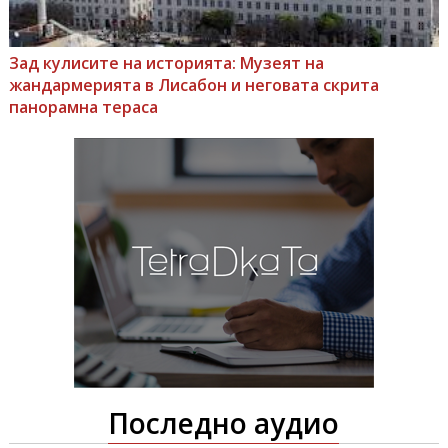
Зад кулисите на историята: Музеят на
жандармерията в Лисабон и неговата скрита
панорамна тераса
Последно аудио