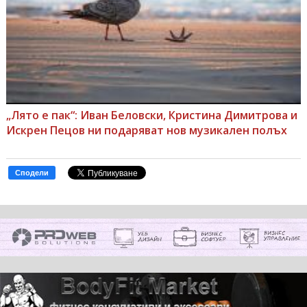
„Лято е пак“: Иван Беловски, Кристина Димитрова и
Искрен Пецов ни подаряват нов музикален полъх
Сподели