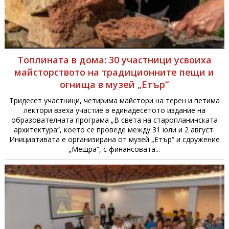
Топлината в дома: 30 участници усвоиха
майсторството на традиционните пещи и
огнища в музей „Етър“
Тридесет участници, четирима майстори на терен и петима
лектори взеха участие в единадесетото издание на
образователната програма „В света на старопланинската
архитектура“, което се проведе между 31 юли и 2 август.
Инициативата е организирана от музей „Етър“ и сдружение
„Мещра“, с финансовата...