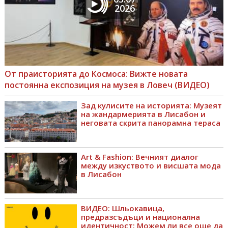
2026
От праисторията до Космоса: Вижте новата
постоянна експозиция на музея в Ловеч (ВИДЕО)
Зад кулисите на историята: Музеят
на жандармерията в Лисабон и
неговата скрита панорамна тераса
Art & Fashion: Вечният диалог
между изкуството и висшата мода
в Лисабон
ВИДЕО: Шльокавица,
предразсъдъци и национална
идентичност: Можем ли все още да