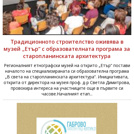
Традиционното строителство оживява в
музей „Етър“ с образователната програма за
старопланинската архитектура
Регионалният етнографски музей на открито „Етър“ постави
началото на специализираната си образователна програма
„В света на старопланинската архитектура“. Инициативата,
открита от директора на музея проф. д-р Светла Димитрова,
провокира интереса на участниците още в първите си
часове.Началният етап...