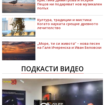
Пецов ни подаряват нов музикален
полъх
Култура, традиции и мистика:
Когато науката срещне древното
лечителство
„Море, ти си живота“ – нова песен
на Галя Ичеренска и Иван Беловски
ПОДКАСТИ ВИДЕО
03.07