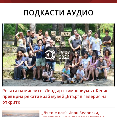
ПОДКАСТИ АУДИО
19.07
2026
Реката на мислите: Ленд арт симпозиумът Кевис
превърна реката край музей „Етър“ в галерия на
открито
„Лято е пак“: Иван Беловски,
Кристина Димитрова и Искрен