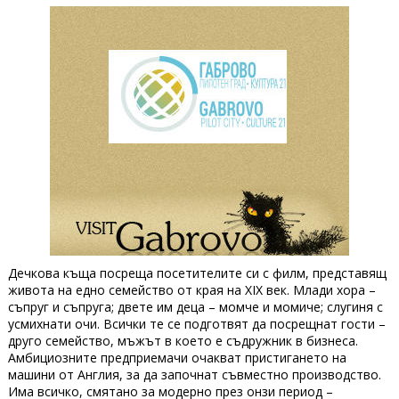
Дечкова къща посреща посетителите си с филм, представящ
живота на едно семейство от края на ХІХ век. Млади хора –
съпруг и съпруга; двете им деца – момче и момиче; слугиня с
усмихнати очи. Всички те се подготвят да посрещнат гости –
друго семейство, мъжът в което е съдружник в бизнеса.
Амбициозните предприемачи очакват пристигането на
машини от Англия, за да започнат съвместно производство.
Има всичко, смятано за модерно през онзи период –