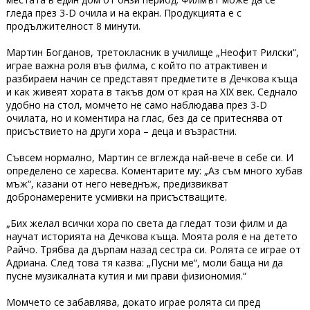
гледа през 3-D очила и на екран. Продукцията е с
продължителност 8 минути.
Мартин Богданов, третокласник в училище „Неофит Рилски“,
играе важна роля във филма, с който по атрактивен и
разбираем начин се представят предметите в Дечкова къща
и как живеят хората в такъв дом от края на ХІХ век. Седнало
удобно на стол, момчето не само наблюдава през 3-D
очилата, но и коментира на глас, без да се притеснява от
присъствието на други хора – деца и възрастни.
Съвсем нормално, Мартин се вглежда най-вече в себе си. И
определено се харесва. Коментарите му: „Аз съм много хубав
мъж“, казани от него неведнъж, предизвикват
добронамерените усмивки на присъстващите.
„Бих желал всички хора по света да гледат този филм и да
научат историята на Дечкова къща. Моята роля е на детето
Райчо. Трябва да дърпам назад сестра си. Ролята се играе от
Адриана. След това тя казва: „Пусни ме“, моли баща ни да
пусне музикалната кутия и ми прави физиономия.“
Момчето се забавлява, докато играе ролята си пред