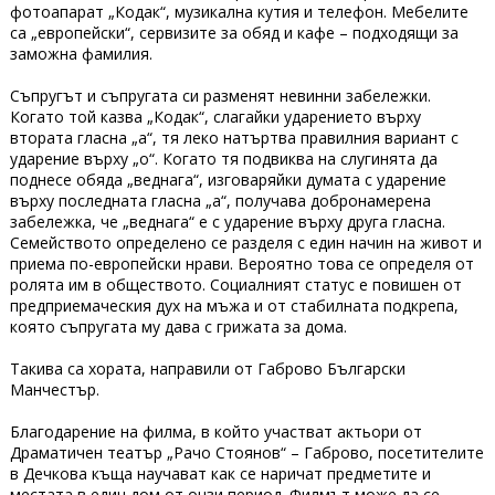
фотоапарат „Кодак“, музикална кутия и телефон. Мебелите
са „европейски“, сервизите за обяд и кафе – подходящи за
заможна фамилия.
Съпругът и съпругата си разменят невинни забележки.
Когато той казва „Кодак“, слагайки ударението върху
втората гласна „а“, тя леко натъртва правилния вариант с
ударение върху „о“. Когато тя подвиква на слугинята да
поднесе обяда „веднага“, изговаряйки думата с ударение
върху последната гласна „а“, получава добронамерена
забележка, че „веднага“ е с ударение върху друга гласна.
Семейството определено се разделя с един начин на живот и
приема по-европейски нрави. Вероятно това се определя от
ролята им в обществото. Социалният статус е повишен от
предприемаческия дух на мъжа и от стабилната подкрепа,
която съпругата му дава с грижата за дома.
Такива са хората, направили от Габрово Български
Манчестър.
Благодарение на филма, в който участват актьори от
Драматичен театър „Рачо Стоянов“ – Габрово, посетителите
в Дечкова къща научават как се наричат предметите и
местата в един дом от онзи период. Филмът може да се