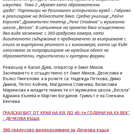
изкуства, Тема 2 „Музеят като образователна
среда“. Партньори на Регионален исторически музей – Габрово
в реализиране на дейностите бяха: Средно училище „Райчо
Каролев“, Драматичен театър „Рачо Стоянов“ и музикална
школа „Весела“. В изпълнение на проекта бяха осъществени
два вида заснемане: с 360-градусова камера, като
дигиталното съдържание е предназначено за възприемане с
очила за виртуална реалност и с кинокамера, което ще бъде
използвано за популяризиране на музейния обект на
образователни, туристически и културни форуми.
Режисьор е Васил Дуев, оператор е Емил Михов.
Заснемането е осъществено от Емил Михов, Десислава и
Вълко Пингелови. а в ролите са: Надежда Петкова, Димо
Димов, Петко Койчев, Магдалена Славчева, Велислава
Маринкова и младите пианисти от музикална школа „Весела“
Адриана Кънева и Мартин Богданов. Гримът е на Снежана
Бенчева.
ГРАДСКИ БИТ ОТ КРАЯ НА XІХ ДО 40-те ГОДИНИ НА ХХ ВЕК"
- ДЕЧКОВА КЪЩА
360-градусово видеозснемане за Дечкова къща