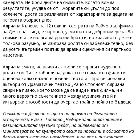
камерата. Не брои дните на снимките. Когато вижда
резултатите, учудва се от …чорапите си. Дълги до под
коленете, доста се различават от характерните за децата на
неговата възраст днес.
Адриана Кънева, на 12 години, сестрата на Райчо във филма
за Дечкова къща, е чаровна, усмихната и добронамерена. За
снимките й се налага да дразни брат си, но красивото дете е
толкова разумно, че изиграва ролята си забележително, без
да усети вътрешен подтик да дразни сценичния си партньор
наистина.
Адриана смята, че всички актьори се справят чудесно с
ролите си. Тя се забавлява, докато се снима във филма и
оценява колко важно е познанството й с професионални
актьори от Драматичен театър „Рачо Стоянов“. Адриана
свири на пиано, което може да се види и във филма, и е
много вероятно съчетанието между музикалните й и
актьорски способности да очертае трайно нейното бъдеще.
Снимките в Дечкова къща са по проект на Регионален
исторически музей - Габрово „Неформално образование в
ревитализирана музейна среда“, по обявената от
Министерство на културата сесия за проекти в областта на
движимото културно наследство, музеите и визуалните