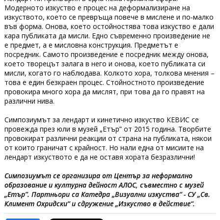
Модерното изкуство е процес на деформализиране на
изкуството, което се превръща повече в мислене и по-малко
във форма. Онова, което остойностява това изкуство е дали
кара публиката да мисли. Едно съвременно произведение не
е предмет, а е мисловна конструкция. Предметът е
посредник. Самото произведение е посредник между онова,
което творецът залага в него и онова, което публиката си
мисли, когато го наблюдава. Колкото хора, толкова мнения –
това е един безкраен процес. Стойностното произведение
провокира много хора да мислят, при това да го правят на
различни нива.
Симпозиумът за лендарт и кинетично изкуство КЕВИС се
провежда през юли в музей „Етър” от 2015 година. Творбите
провокират различни реакции от страна на публиката, някои
от които граничат с крайност. Но нали една от мисиите на
лендарт изкуството е да не оставя хората безразлични!
Симпозиумът се организира от Център за неформално
образование и културна дейност АЛОС, съвместно с музей
„Етър”. Партньори са Катедра „Визуални изкуства“ - СУ „Св.
Климент Охридски“ и сдружение „Изкуство в действие“.