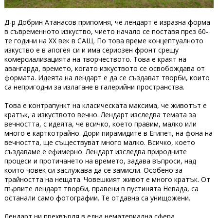
Д-р Добрин Атанасов припомня, че лендарт е изразна форма
в съвременното изкуство, чието начало се поставя през 60-
те години на ХХ век в САЩ. По това време концептуалното
изкуство е в апогея си и има сериозен фронт срещу
комерсиализацията на творчеството. Това е краят на
авангарда, времето, когато изкуството се освобождава от
формата. Идеята на лендарт е да се създават творби, които
са непригодни за излагане в галерийни пространства.
Това е контрапункт на класическата максима, че животът е
кратък, а изкуството вечно. Лендарт изследва темата за
вечността, с идеята, че всичко, което правим, малко или
много е карткотрайно. Дори пирамидите в Египет, на фона на
вечността, ще съществуват много малко. Всичко, което
създаваме е ефимерно. Лендарт изследва природните
процеси и протичането на времето, задава въпроси, над
които човек си заслужава да се замисли. Особено за
трайността на нещата. Човешкият живот е много кратък. От
първите лендарт творби, правени в пустинята Невада, са
останали само фотографии. Те отдавна са унищожени.
Лендарт ни прехвърля в една нематериална сфера.