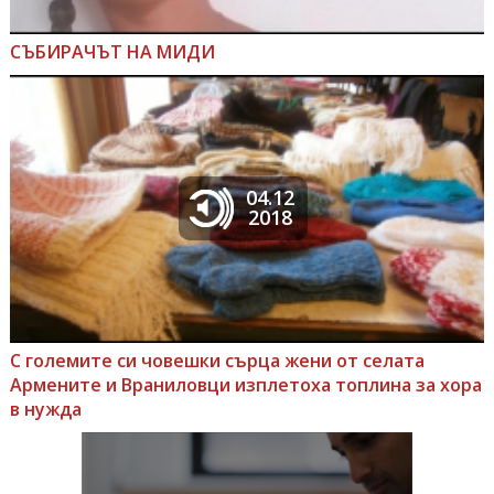
СЪБИРАЧЪТ НА МИДИ
04.12
2018
С големите си човешки сърца жени от селата
Армените и Враниловци изплетоха топлина за хора
в нужда