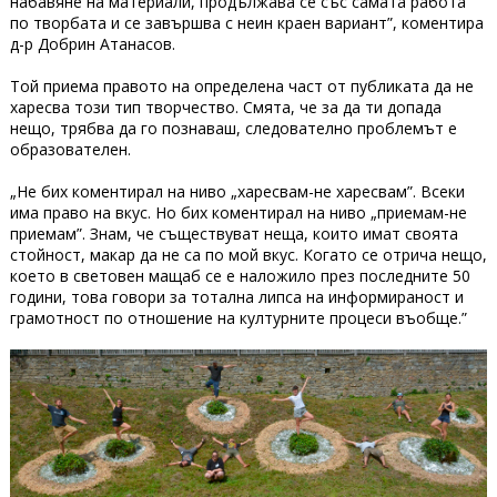
набавяне на материали, продължава се със самата работа
по творбата и се завършва с неин краен вариант”, коментира
д-р Добрин Атанасов.
Той приема правото на определена част от публиката да не
харесва този тип творчество. Смята, че за да ти допада
нещо, трябва да го познаваш, следователно проблемът е
образователен.
„Не бих коментирал на ниво „харесвам-не харесвам”. Всеки
има право на вкус. Но бих коментирал на ниво „приемам-не
приемам”. Знам, че съществуват неща, които имат своята
стойност, макар да не са по мой вкус. Когато се отрича нещо,
което в световен мащаб се е наложило през последните 50
години, това говори за тотална липса на информираност и
грамотност по отношение на културните процеси въобще.”