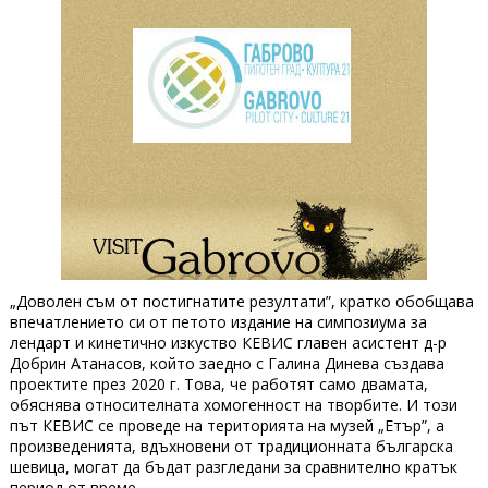
„Доволен съм от постигнатите резултати”, кратко обобщава
впечатлението си от петото издание на симпозиума за
лендарт и кинетично изкуство КЕВИС главен асистент д-р
Добрин Атанасов, който заедно с Галина Динева създава
проектите през 2020 г. Това, че работят само двамата,
обяснява относителната хомогенност на творбите. И този
път КЕВИС се проведе на територията на музей „Етър”, а
произведенията, вдъхновени от традиционната българска
шевица, могат да бъдат разгледани за сравнително кратък
период от време.