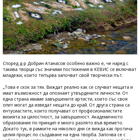
Според д-р Добрин Атанасов особено важно е, че наред с
такива творци със значими постижения в КЕВИС се включват
младежи, които тепърва започват свой творчески път.
„Това е скок за тях. Виждат реално как се случват нещата и
имат възможност да опознаят утвърдените личности. От
една страна имаме завършените артисти, които със своя
опит могат да изведат нещата до край. От друга страна са
ентусиастите, които получават от професионалистите
визията за цялостност, за завършеност. Академичното
образование по принцип е много разлято във времето.
Докато тук, в рамките на няколко дни се вижда как протича
целия процес по създаване на една творба. Започва се с