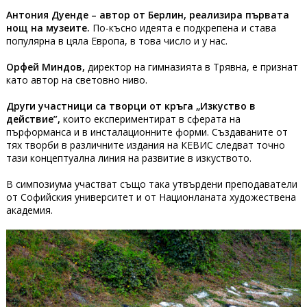
Антония Дуенде – автор от Берлин, реализира първата
нощ на музеите.
По-късно идеята е подкрепена и става
популярна в цяла Европа, в това число и у нас.
Орфей Миндов,
директор на гимназията в Трявна, е признат
като автор на световно ниво.
Други участници са творци от кръга „Изкуство в
действие”,
които експериментират в сферата на
пърформанса и в инсталационните форми. Създаваните от
тях творби в различните издания на КЕВИС следват точно
тази концептуална линия на развитие в изкуството.
В симпозиума участват също така утвърдени преподаватели
от Софийския университет и от Национланата художествена
академия.