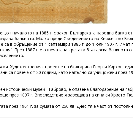
е: „от началото на 1885 г. с закон Българската народна банка 
 издава банкноти. Малко преди Съединението на Княжество Бъл
Те са в обръщение от 1 септември 1885 г. до 1 юли 1907 г. Имат 
еля". През 1887 г. е отпечатана третата българска банкнота от
аселението.
усия. Художественият проект е на българина Георги Кирков, ед
ани са повече от 20 години, като напълно са унищожени през 191
ен исторически музей - Габрово, е опазена благодарение на г
 още през 1897 г. Впоследствие я завещава на сина си Христо Т
та през 1961 г. за сумата от 250 лв. Днес тя е част от постоян