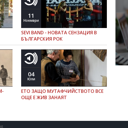
11
Ноември
SEVI BAND - НОВАТА СЕНЗАЦИЯ В
БЪЛГАРСКИЯ РОК
04
Юли
М-
ЕТО ЗАЩО МУТАФЧИЙСТВОТО ВСЕ
ОЩЕ Е ЖИВ ЗАНАЯТ
не