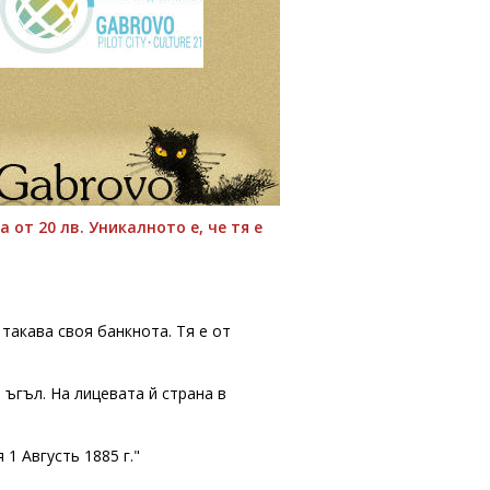
от 20 лв. Уникалното е, че тя е
 такава своя банкнота. Тя е от
 ъгъл. На лицевата й страна в
1 Августь 1885 г."