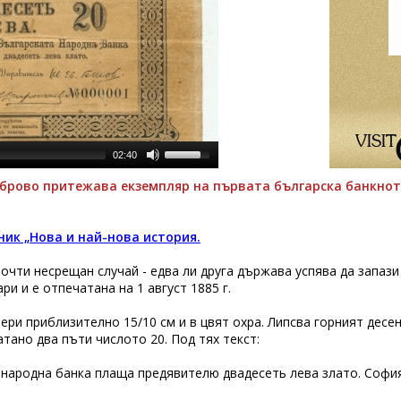
02:40
аброво притежава екземпляр на първата българска банкнота 
ик „Нова и най-нова история.
почти несрещан случай - едва ли друга държава успява да запази
и и е отпечатана на 1 август 1885 г.
ери приблизително 15/10 см и в цвят охра. Липсва горният десен
тано два пъти числото 20. Под тях текст:
 народна банка плаща предявителю двадесеть лева злато. София 