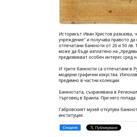
Историкът Иван Христов разказва, ч
учреждение" и получава правото да
отпечатани банкноти от 20 и 50 лв. 
може да бъде изплатено на „предявит
предизвикват особен интерес сред н
И трите банкноти са отпечатани в Р
модерни графични изкуства. Използв
предимно в частни колекции.
Банкнотата, съхранявана в Регионал
търговец в Браила. При него попада
Габровският музей откупува банкнота
институция.
Сподели