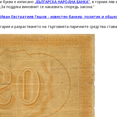
ри букви е изписано
„БЪЛГАРСКА НАРОДНА БАНКА"
, в горния ляв
За поддѣлка виновнитѣ се наказвать споредь закона."
 Иван Евстратиев Гешов - известен банкер, политик и обще
гария и разрастването на търговията паричните средства става