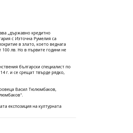
става „държавно кредитно
гария с Източна Румелия са
покритие в злато, което веднага
 100 лв. Но в първите години не
инствения български специалист по
4 г. и се срещат твърде рядко,
абровеца Васил Тюлюмбаков,
юлюмбаков".
ната експозиция на културната