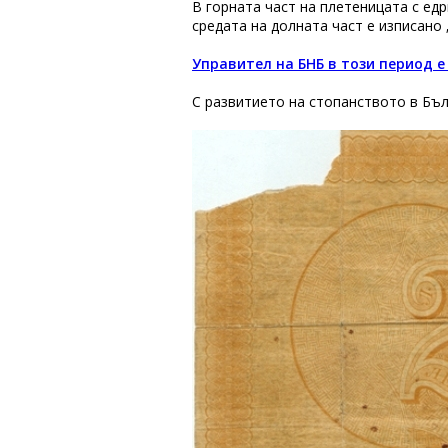
В горната част на плетеницата с ед
средата на долната част е изписано „
Управител на БНБ в този период е
С развитието на стопанството в Бъл