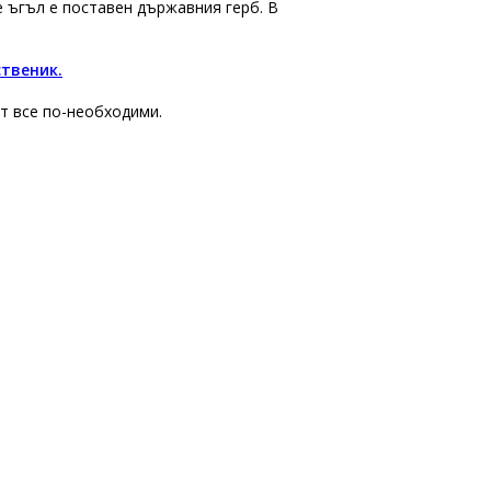
 е ъгъл е поставен държавния герб. В
ственик.
т все по-необходими.