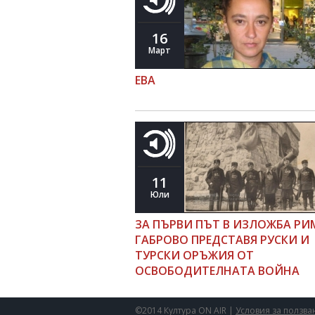
16
Март
ЕВА
11
Юли
ЗА ПЪРВИ ПЪТ В ИЗЛОЖБА РИ
ГАБРОВО ПРЕДСТАВЯ РУСКИ И
ТУРСКИ ОРЪЖИЯ ОТ
ОСВОБОДИТЕЛНАТА ВОЙНА
©2014 Култура ON AIR |
Условия за ползва