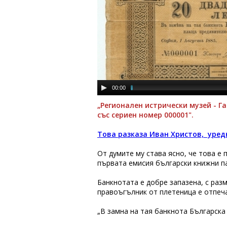
00:00
„Регионален истрически музей - Г
със сериен номер 000001".
Това разказа Иван Христов, уредн
От думите му става ясно, че това е 
първата емисия български книжни пар
Банкнотата е добре запазена, с разм
правоъгълник от плетеница е отпеча
„В замѣна на тая банкнота Българска