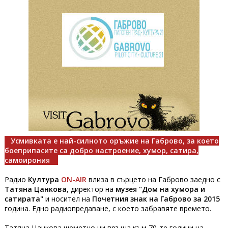
Усмивката е най-силното оръжие на Габрово, за което
боеприпасите са добро настроение, хумор, сатира,
самоирония
Радио
Култура
ON-AIR
влиза в сърцето на Габрово заедно с
Татяна Цанкова
, директор на
музея "Дом на хумора и
сатирата"
и носител на
Почетния знак на Габрово за 2015
година. Едно радиопредаване, с което забравяте времето.
Татяна Цанкова шеметно ни връща към 70-те години на