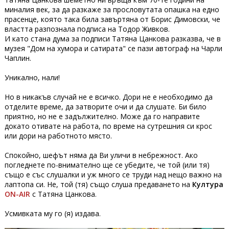
миналия век, за да разкаже за прословутата опашка на едно
прасенце, която така била завъртяна от Борис Димовски, че
властта разпознала подписа на Тодор Живков.
И като стана дума за подписи Татяна Цанкова разказва, че в
музея "Дом на хумора и сатирата" се пази автограф на Чарли
Чаплин.
Уникално, нали!
Но в никакъв случай не е всичко. Дори не е необходимо да
отделите време, да затворите очи и да слушате. Би било
приятно, но не е задължително. Може да го направите
докато отивате на работа, по време на сутрешния си крос
или дори на работното място.
Спокойно, шефът няма да Ви уличи в небрежност. Ако
погледнете по-внимателно ще се убедите, че той (или тя)
също е със слушалки и уж много се труди над нещо важно на
лаптопа си. Не, той (тя) също слуша предаването на
Култура
ON-AIR
с Татяна Цанкова.
Усмивката му го (я) издава.