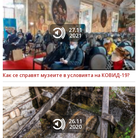
27.11
2021
Как се справят музеите в условията на КОВИД-19?
26.11
2020