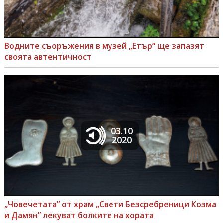
Водните съоръжения в музей „Етър“ ще запазят
своята автентичност
03.10
2020
„Човечетата” от храм „Свети Безсребреници Козма
и Дамян” лекуват болките на хората