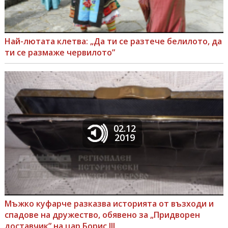
Най-лютата клетва: „Да ти се разтече белилото, да
ти се размаже червилото”
02.12
2019
Мъжко куфарче разказва историята от възходи и
спадове на дружество, обявено за „Придворен
доставчик” на цар Борис III