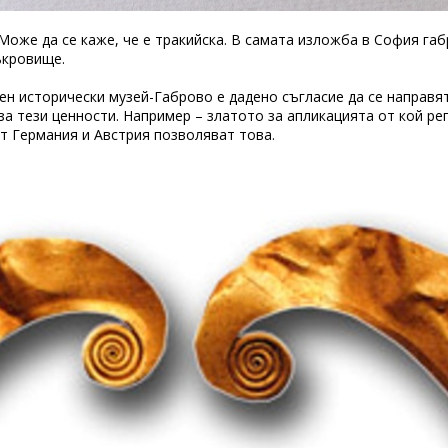
 Може да се каже, че е тракийска. В самата изложба в София га
ъкровище.
ен исторически музей-Габрово е дадено съгласие да се направя
за тези ценности. Например – златото за апликацията от кой ре
от Германия и Австрия позволяват това.