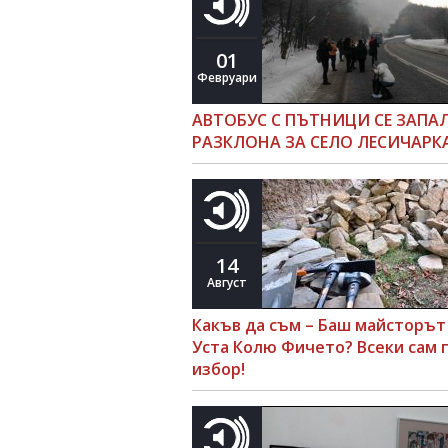
01
Февруари
АВТОБУС С ПЪТНИЦИ СЕ ЗАПА
РАЗКЛОНА ЗА СЕЛО ЛЕСИЧАРК
14
Август
Какъв да съм – Баш майсторът
Уста Колю Фичето? Всеки сам 
избор!