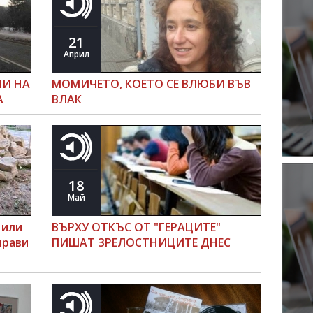
21
Април
ЛИ НА
МОМИЧЕТО, КОЕТО СЕ ВЛЮБИ ВЪВ
А
ВЛАК
18
Май
 или
ВЪРХУ ОТКЪС ОТ "ГЕРАЦИТЕ"
прави
ПИШАТ ЗРЕЛОСТНИЦИТЕ ДНЕС