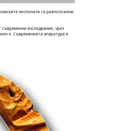
бровските експонати са разположени
т съвременни изследвания, чрез
гион е. Съвременната апаратура и