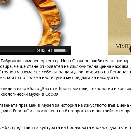
05:52
а Габровски камерен оркестър Иван Стоянов, любител-планинар,
озира, че ще стане откривател на изключителна ценна находка.
Стоянов я взема със себе си, за да я дари по-късно на Регионал
ма, която по-голема институция му предлага за находката.
е види в изложбата „Злато и бронз: метали, технологии и конта
хеологически музей в София.
авената през май в Музея за история на изкуството във Виена 
дник в Европа“ и е посветена на българското и австрийското пр
жба, представяща културата на бронзовата епоха, с два пъти п