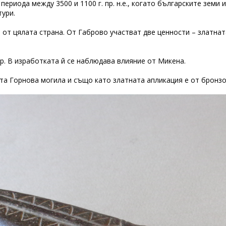
периода между 3500 и 1100 г. пр. н.е., когато българските земи
ури.
от цялата страна. От Габрово участват две ценности – златната
Хр. В изработката й се наблюдава влияние от Микена.
та Горнова могила и също като златната апликация е от бронзо