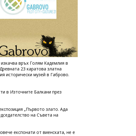
 изкачва връх Голям Кадемлия в
 Древната 23 каратова златна
ния исторически музей в Габрово.
кти в Източните Балкани през
експозиция „Първото злато. Ада
едседателство на Съвета на
овече експонати от виенската, не е