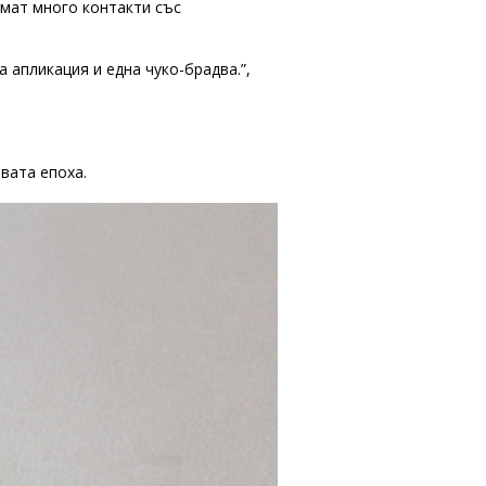
 имат много контакти със
 апликация и една чуко-брадва.”,
вата епоха.