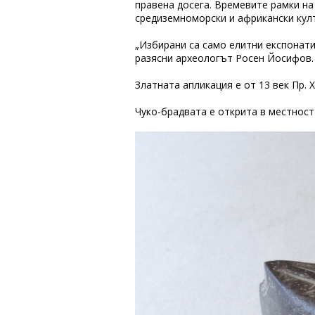
правена досега. Времевите рамки на 
средиземноморски и африкански култ
„Избирани са само елитни експонати 
разясни археологът Росен Йосифов.
Златната апликация е от 13 век Пр. 
Чуко-брадвата е открита в местност