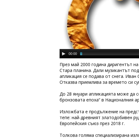
00:00
През май 2000 година диригентът н
Стара планина. Дали музикантът под
апликация се подава от снега. Иван 
Отказва приемлива за времето си су
До 28 януари апликацията може да с
бронзовата епоха“ в Националния ар
Изложбата е продължение на предст
тепе: най-древният златодобивен ру
Европейския съюз през 2018 г.
Толкова голяма специализирана изло