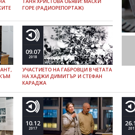
НА
ТАНЯ ХРИСТОВА ОБЯВИ: МАСКИ
КИТЕ
ГОРЕ (РАДИОРЕПОРТАЖ)
09.07
2018
ЛАНТ,
УЧАСТИЕТО НА ГАБРОВЦИ В ЧЕТАТА
 КЪМ
НА ХАДЖИ ДИМИТЪР И СТЕФАН
КАРАДЖА
10.12
26.
2017
201