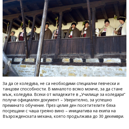
За да се коледува, не са необходими специални певчески и
танцови способности. В миналото всяко момче, за да стане
мъж, коледува. Всеки от младежите в „Училище за коледари“
получи официален документ – Уверително, за успешно
преминато обучение. През целия ден посетителите бяха
посрещани с чаша греяно вино – инициатива на екипа на
Възрожденската механа, която продължава до 30 декември.