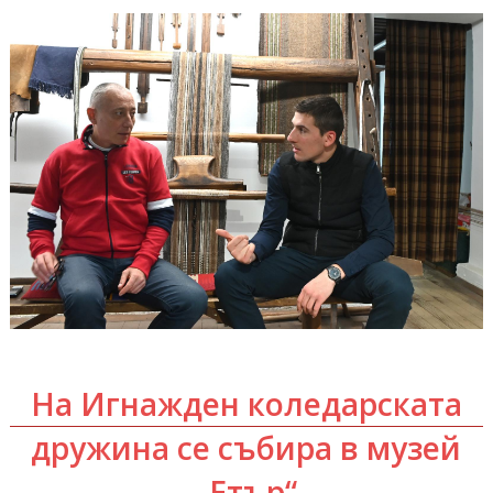
На Игнажден коледарската
дружина се събира в музей
„Етър“