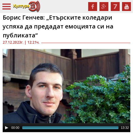
Борис Генчев: „Етърските коледари
успяха да предадат емоцията си на
публиката“
27.12.2023г. | 12:21ч.
00:00
13:32