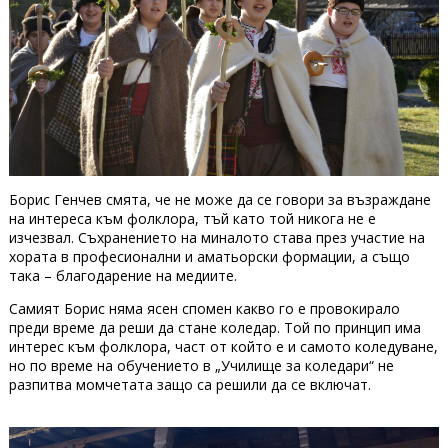
Борис Генчев смята, че не може да се говори за възраждане
на интереса към фолклора, тъй като той никога не е
изчезвал. Съхранението на миналото става през участие на
хората в професионални и аматьорски формации, а също
така – благодарение на медиите.
Самият Борис няма ясен спомен какво го е провокирало
преди време да реши да стане коледар. Той по принцип има
интерес към фолклора, част от който е и самото коледуване,
но по време на обучението в „Училище за коледари“ не
разпитва момчетата защо са решили да се включат.