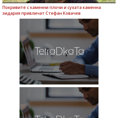
Покривите с каменни плочи и сухата каменна
зидария привличат Стефан Ковачев