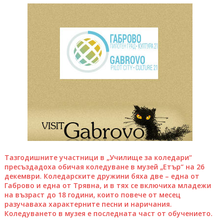
Тазгодишните участници в „Училище за коледари“
пресъздадоха обичая коледуване в музей „Етър“ на 26
декември. Коледарските дружини бяха две – една от
Габрово и една от Трявна, и в тях се включиха младежи
на възраст до 18 години, които повече от месец
разучаваха характерните песни и наричания.
Коледуването в музея е последната част от обучението.