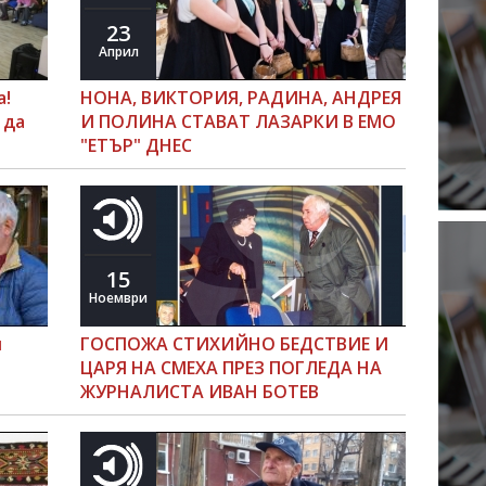
23
Април
а!
НОНА, ВИКТОРИЯ, РАДИНА, АНДРЕЯ
 да
И ПОЛИНА СТАВАТ ЛАЗАРКИ В ЕМО
"ЕТЪР" ДНЕС
15
Ноември
н
ГОСПОЖА СТИХИЙНО БЕДСТВИЕ И
ЦАРЯ НА СМЕХА ПРЕЗ ПОГЛЕДА НА
ЖУРНАЛИСТА ИВАН БОТЕВ