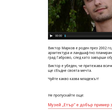
00:00
Виктор Марков е роден през 2002 го
архитектура и ландшафтно планиране
град Габрово, след като завърши обр
Виктор е убеден, че притежава всичк
ще сбъдне своята мечта.
Чуйте какво казва младежът!
Не пропускайте още:
Музей „Етър“ е добър пример 