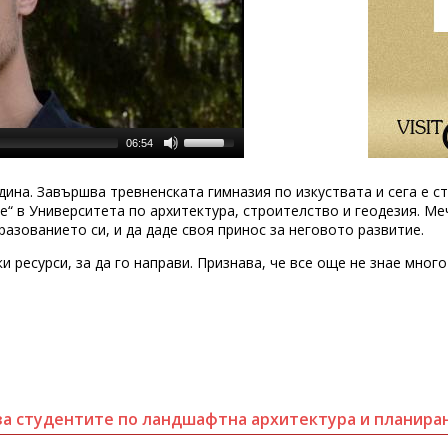
06:54
дина. Завършва тревненската гимназия по изкуствата и сега е 
“ в Университета по архитектура, строителство и геодезия. Меч
азованието си, и да даде своя принос за неговото развитие.
и ресурси, за да го направи. Признава, че все още не знае много
за студентите по ландшафтна архитектура и планира