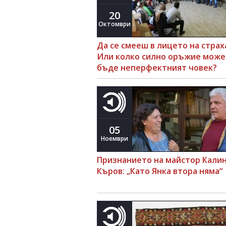
20
Октомври
Да се смееш в лицето на страх
Или колко силно оръжие може
бъде неперфектният човек?
05
Ноември
Признанието на майстор Кали
Къров: „Като Янка втора няма“