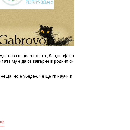
студент в специалността „Ландшафтна
тата му е да се завърне в родния си
 неща, но е убеден, че ще ги научи и
не