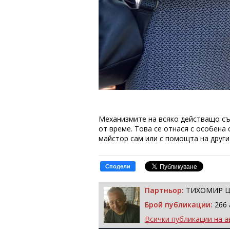
Механизмите на всяко действащо съ
от време. Това се отнася с особена
майстор сам или с помощта на други
Сподели
Партньор:
ТИХОМИР 
Брой публикации:
266 
Всички публикации на а