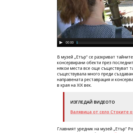
00:00
В музей „Етър“ се разкриват тайнит
консервирани обекти през последнит
някои места все още съществуват та
съществувала много преди създаване
направената реставрация и консерва
в края на XIX век.
ИЗГЛЕДАЙ ВИДЕОТО
Валявица от село Стоките от
Главният уредник на музей „Етър“ Р