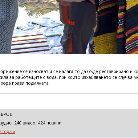
оръжение се износват и се налага то да бъде реставрирано и к
 сила за работещите с вода, при които изхабяването се случва 
 хора прави подмяната.
ЦЪРОВ
аудио, 240 видео, 424 новини
втора »