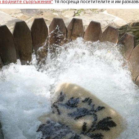
а водните съоръжения“
тя посреща посетителите и им разказва