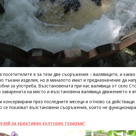
а посетителите е за тези две съоръжения – валявиците, и какво 
но тъкани изделия, но в миналото имат и предназначение да нап
добни за употреба. Възстановената при нас валявица от село Ст
и заварената на място и възстановена валявица движението е в
 консервирани през последните месеци и отново са действащи.
о се показват възстановени съоръжения, които не функционират
музей за креативен културен туризъм“