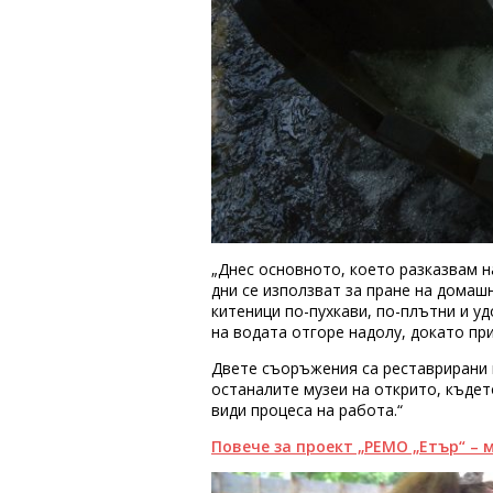
„Днес основното, което разказвам н
дни се използват за пране на домаш
китеници по-пухкави, по-плътни и у
на водата отгоре надолу, докато пр
Двете съоръжения са реставрирани и
останалите музеи на открито, къдет
види процеса на работа.“
Повече за проект „РЕМО „Етър“ – 