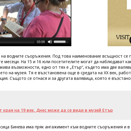
03:09
е на водните съоръжения. Под това наименование всъщност се 
е месеци. На 15 и 16 юли посетителите могат да наблюдават как
кива възможности, едно от тях е „Етър“, където има две валяви
то на музея. Тя е възстановена още в средата на XX век, работ
ция. Същото се отнася и за другата валявица, която е възстан
 края на 19 век. Днес може да се види в музей Етър
осица Бинева има пряк ангажимент към водните съоръжения и в 