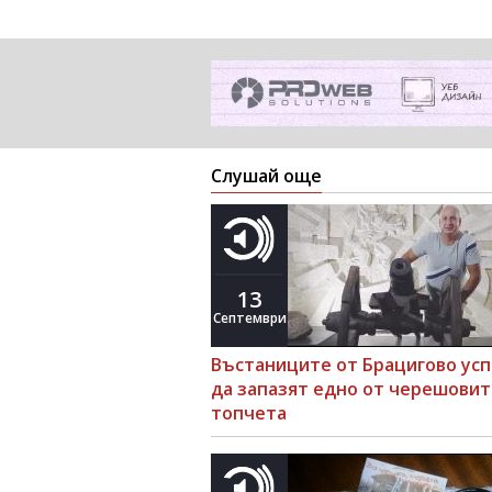
Слушай още
13
Септември
Въстаниците от Брацигово ус
да запазят едно от черешовит
топчета