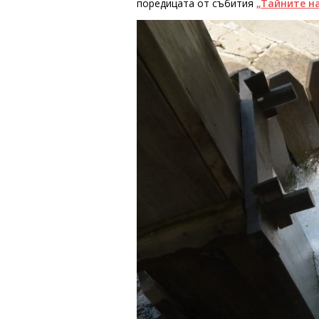
поредицата от събития
„Тайните н