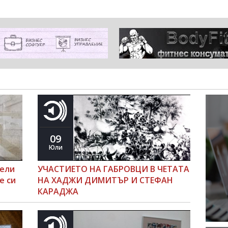
09
Юли
пели
УЧАСТИЕТО НА ГАБРОВЦИ В ЧЕТАТА
е си
НА ХАДЖИ ДИМИТЪР И СТЕФАН
КАРАДЖА