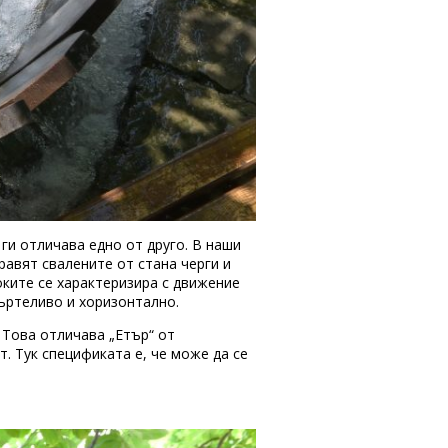
ги отличава едно от друго. В наши
равят свалените от стана черги и
оките се характеризира с движение
ъртеливо и хоризонтално.
 Това отличава „Етър“ от
. Тук спецификата е, че може да се