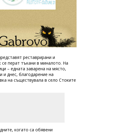
представят реставрирани и
 се перат тъкани в миналото. На
ци – едната заварена на място,
и и днес, благодарение на
овка на съществувала в село Стоките
дните, когато са обявени