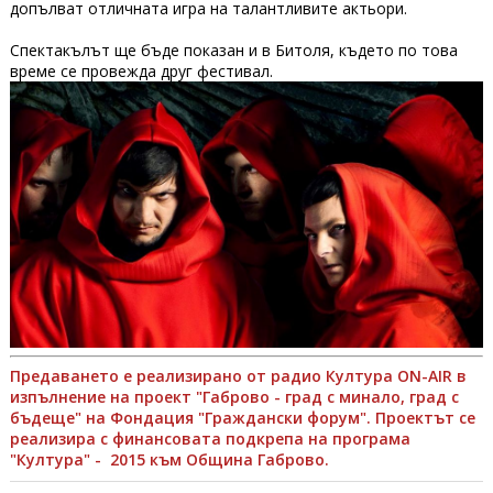
допълват отличната игра на талантливите актьори.
Спектакълът ще бъде показан и в Битоля, където по това
време се провежда друг фестивал.
Предаването е реализирано от радио Култура ON-AIR в
изпълнение на проект "Габрово - град с минало, град с
бъдеще" на Фондация "Граждански форум". Проектът се
реализира с финансовата подкрепа на програма
"Култура" - 2015 към Община Габрово.