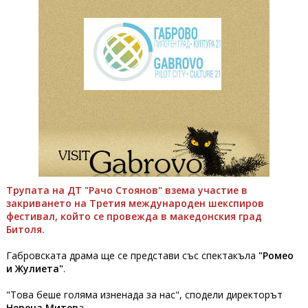
Трупата на ДТ "Рачо Стоянов" взема участие в
закриването на Третия международен шекспиров
фестивал, който се провежда в македонския град
Битоля.
Габровската драма ще се представи със спектакъла
"Ромео
и Жулиета"
.
"Това беше голяма изненада за нас", сподели директорът
Невена Митев
а.