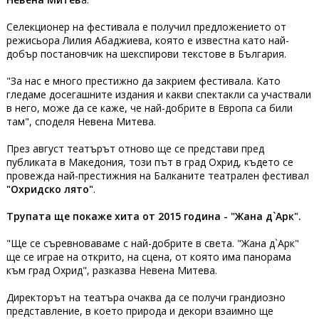
Селекционер на фестивала е получил предложението от
режисьора Лилия Абаджиева, която е известна като най-
добър постановчик на шекспирови текстове в България.
"За нас е много престижно да закрием фестивала. Като
гледаме досегашните издания и какви спектакли са участвали
в него, може да се каже, че най-добрите в Европа са били
там", споделя Невена Митева.
През август театърът отново ще се представи пред
публиката в Македония, този път в град Охрид, където се
провежда най-престижния на Балканите театрален фестивал
"Охридско лято"
.
Трупата ще покаже хита от 2015 година - "Жана д`Арк".
"Ще се съревноваваме с най-добрите в света. "Жана д`Арк"
ще се играе на открито, на сцена, от която има панорама
към град Охрид", разказва Невена Митева.
Директорът на театъра очаква да се получи грандиозно
представление, в което природа и декори взаимно ще