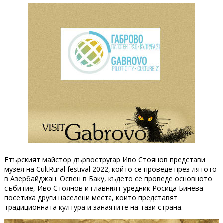
Етърският майстор дървостругар Иво Стоянов представи
музея на CultRural festival 2022, който се проведе през лятото
в Азербайджан. Освен в Баку, където се проведе основното
събитие, Иво Стоянов и главният уредник Росица Бинева
посетиха други населени места, които представят
традиционната култура и занаятите на тази страна.