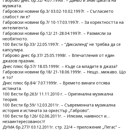
Габрово днес бр.52/ 4.07.1996г. – Даньо й знае цаката на
музиката.
Габровски новини бр.3/ 03.02-10.02.1997г. – Съгласието
слабост ли е?
Габровски новини бр.7/ 10-17.03.1997г. – За коректността на
интелигента.
Габровски новини бр.12/ 21-28.04.1997г. – Размисли за
необятното.
100 Вести бр.33/ 22.05.1997г. – “Диксиленд” не трябва да се
капсулира.
Габрово днес бр.37/ 25.05.1998г. – Впечатления от един
джазов празник.
Днес плюс бр.57/ 18.05.1999г. – Къде са младите в джаза?
Габровски новини бр.18/ 21-18.06.1999г. – Нещо…мижаво. Що
е то?
Днес плюс бр.84/ 7.07.1999г. – Времето винаги отсява
истината.
100 Вести бр.263/ 11.11.2010 г. – Оригинална музикална
теория.
100 Вести бр.59/ 12.03.2011г. – Съвременната музикална
история и истината за оркестър „Габрово”.
100 Вести бр.126/ 02.06.2011г. – Илюзии, наивност и…
незаинтересованост!
ДУМА бр.277/ 03.12.2011г. стр. 22/4 – приложение „Пегас” –