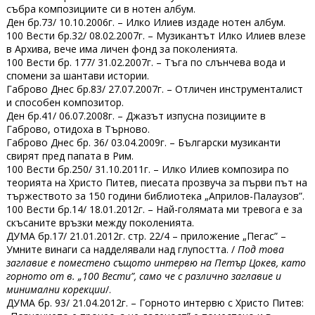
събра композициите си в нотен албум.
Ден бр.73/ 10.10.2006г. – Илко Илиев издаде нотен албум.
100 Вести бр.32/ 08.02.2007г. – Музикантът Илко Илиев влезе
в Архива, вече има личен фонд за поколенията.
100 Вести бр. 177/ 31.02.2007г. – Тъга по слънчева вода и
спомени за шантави истории.
Габрово Днес бр.83/ 27.07.2007г. – Отличен инструменталист
и способен композитор.
Ден бр.41/ 06.07.2008г. – Джазът изпусна позициите в
Габрово, отидоха в Търново.
Габрово Днес бр. 36/ 03.04.2009г. – Български музиканти
свирят пред папата в Рим.
100 Вести бр.250/ 31.10.2011г. – Илко Илиев композира по
теорията на Христо Питев, пиесата прозвуча за първи път на
тържеството за 150 години библиотека „Априлов-Палаузов”.
100 Вести бр.14/ 18.01.2012г. – Най-голямата ми тревога е за
скъсаните връзки между поколенията.
ДУМА бр.17/ 21.01.2012г. стр. 22/4 – приложение „Пегас” –
Умните винаги са надделявали над глупостта. /
Под това
заглавие е поместено същото интервю на Петър Цокев, като
горното от в. „100 Вести”, само че с различно заглавие и
минимални корекции
/.
ДУМА бр. 93/ 21.04.2012г. – Горното интервю с Христо Питев: