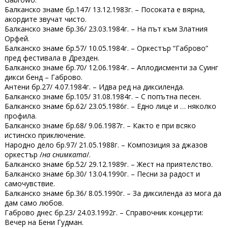
Балканско знаме бр.147/ 13.12.1983г. – Посоката е вярна,
акордите звучат чисто.
Балканско знаме бр.36/ 23.03.1984г. – На път към Златния
Орфей.
Балканско знаме бр.57/ 10.05.1984г. – Оркестър “Габрово”
пред фестивала в Дрезден.
Балканско знаме бр.70/ 12.06.1984г. – Аплодисменти за Суинг
дикси бенд – Габрово.
Антени бр.27/ 4.07.1984г. – Идва ред на диксиленда.
Балканско знаме бр.105/ 31.08.1984г. – С попътна песен.
Балканско знаме бр.62/ 23.05.1986г. – Едно лице и … няколко
профила.
Балканско знаме бр.68/ 9.06.1987г. – Както е при всяко
истинско приключение.
Народно дело бр.97/ 21.05.1988г. – Композиция за джазов
оркестър /
на снимката
/.
Балканско знаме бр.52/ 29.12.1989г. – Жест на приятелство.
Балканско знаме бр.30/ 13.04.1990г. – Песни за радост и
самочувствие.
Балканско знаме бр.36/ 8.05.1990г. – За диксиленда аз мога да
дам само любов.
Габрово днес бр.23/ 24.03.1992г. – Справочник концерти:
Вечер на Бени Гудман.