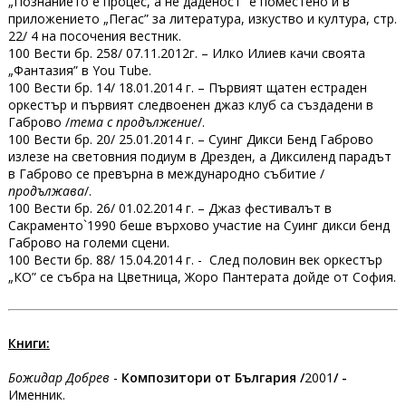
„Познанието е процес, а не даденост” е поместено и в
приложението „Пегас” за литература, изкуство и култура, стр.
22/ 4 на посочения вестник.
100 Вести бр. 258/ 07.11.2012г. – Илко Илиев качи своята
„Фантазия” в You Tube.
100 Вести бр. 14/ 18.01.2014 г. – Първият щатен естраден
оркестър и първият следвоенен джаз клуб са създадени в
Габрово /
тема с продължение
/.
100 Вести бр. 20/ 25.01.2014 г. – Суинг Дикси Бенд Габрово
излезе на световния подиум в Дрезден, а Диксиленд парадът
в Габрово се превърна в международно събитие /
продължава
/.
100 Вести бр. 26/ 01.02.2014 г. – Джаз фестивалът в
Сакраменто`1990 беше върхово участие на Суинг дикси бенд
Габрово на големи сцени.
100 Вести бр. 88/ 15.04.2014 г. - След половин век оркестър
„КО” се събра на Цветница, Жоро Пантерата дойде от София.
Книги:
Божидар Добрев
-
Композитори от България /
2001
/ -
Именник.