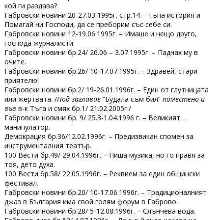
кой ги раздава?
Габровски новини 20-27.03 1995г. стр.14 – Тъпа история и
Помагай ни Господи, да се преборим със себе си.
Габровски новини 12-19.06.1995г. – Имаше и нещо друго,
господа журналисти.
Габровски новини бр.24/ 26.06 – 3.07.1995г. – Паднах му в
очите.
Габровски новини бр.26/ 10-17.07.1995г. – Здравей, стари
приятелю!
Габровски новини бр.2/ 19-26.01.1996г. – Един от глутницата
или жертвата. /
Под
заглавие
“Будала съм бил”
поместено и
във
в-к Тъга и смях бр.1/ 21.02.2005г./
Габровски новини бр. 9/ 25.3-1.04.1996 г. – Великият…
манипулатор.
Демокрация бр.36/12.02.1996г. – Предизвикан спомен за
инструменталния театър.
100 Вести бр.49/ 29.04.1996г. – Пиша музика, но го правя за
тоя, дето духа.
100 Вести бр.58/ 22.05.1996г. – Реквием за един общински
фестивал.
Габровски новини бр.20/ 10-17.06.1996г. – Традиционалният
джаз в България има свой голям форум в Габрово.
Габровски новини бр.28/ 5-12.08.1996г. – Слънчева вода.