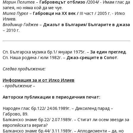
Марин Пелитев
–
Габровецът отблизо /
2004
/
- Имам глас да
запея, но няма кой да ме чуе.
Милка Пурел
–
Габровци на ХХ век /
III част / 2005 г. - Илко
Илиев.
Владимир Гаджев
–
Джазът в България/ Българите в джаза
– 2010 г.
Сп. Българска музика бр.1/ януари 1975г. –
За един преглед
.
Сп. Наша родина / юли 1982г. –
Джаз-срещите в Сопот
.
Следва продължение:
Информация за и от Илко Илиев
- продължение –
Авторски публикации в периодичния печат:
Народен глас бр.122/ 24.06.1989г. – Диксиленд парад –
Габрово, 89.
Балканско знаме бр.22/ 2.07.1989г. – Стигат ли осем звезди за
европейската верига?
Балканско знаме бр.44/ 3.11.1989г. – Аплодисменти – да, но