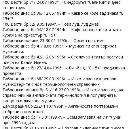
100 Вести бр.71/ 24.07.1993г. – Синдромът “Салиери” и днес
съществува.
Габрово днес бр.36/ 12.05.1994г. – Какво се крие зад знака “Б
15+”?
100 Вести бр.52/ 9.05.1994г. – Този луд, луд джаз!
Габрово днес бр.54/ 18.07.1994г. – Кафе-концерти тръгват с
куража на оркестър “Б 15+”.
Габровски новини 23-30.01 1995г. – Оркестър с име.
Габрово днес бр.41/ 8.06.1995г. – Музиканти спонсорират
музиканти.
Габрово днес бр.42/ 12.06.1995г. – Столичен театър постави
пиеса на Калин Илиев.
Габрово днес бр.27/ 4.04.1996г. – Биг-бенд “Б 15+” предизвика
пролетта.
Габрово днес бр.68/ 29.08.1996г. – Илко Илиев изпревари
музиковедите с нов терминологичен справочник.
Габровски новини бр.31/ 16-23.09.1996г. – Илко Илиев издаде
справочник на английската терминология в популярната,
танцова и джазова музика.
Демокрация бр.232/ 1.10.1996г. – Английските поптермини
събрани в помагало.
Габрово днес бр.1/ 6.01.1997г. – Осем заглавия на ИК “Луна”
през1996 година.
100 Вести бр.2/ 15.01.1999г. – Поздрав с кларинет във “Весел