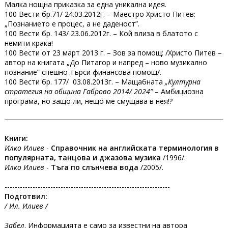
Малка нощна приказка за една уникална идея.
100 Вести бр.71/ 24.03.2012г. – Маестро Христо Питев:
„Познанието е процес, а не даденост”.
100 Вести бр. 143/ 23.06.2012г. – Кой влиза в блатото с
немити крака!
100 Вести от 23 март 2013 г. – Зов за помощ: /Христо Питев –
автор на книгата „До Питагор и напред – ново музикално
познание” спешно търси финансова помощ/.
100 Вести бр. 177/ 03.08.2013г. – Мащабната
„Културна
стратегия на община Габрово 2014/ 2024”
– Амбициозна
програма, но защо ли, нещо ме смущава в нея!?
Книги:
Илко Илиев
-
Справочник на английската терминология в
популярната, танцова и джазова музика
/1996/.
Илко Илиев
-
Тъга по слънчева вода
/2005/.
-----------------------------------------------------------------
Подготвил:
/ Ил. Илиев /
Забел
. Информацията е само за известни на автора