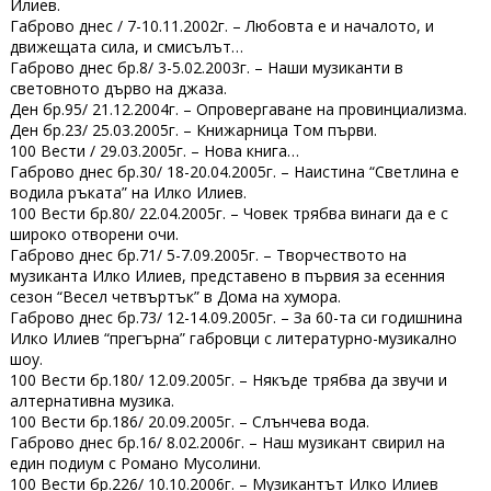
Илиев.
Габрово днес / 7-10.11.2002г. – Любовта е и началото, и
движещата сила, и смисълът…
Габрово днес бр.8/ 3-5.02.2003г. – Наши музиканти в
световното дърво на джаза.
Ден бр.95/ 21.12.2004г. – Опровергаване на провинциализма.
Ден бр.23/ 25.03.2005г. – Книжарница Том първи.
100 Вести / 29.03.2005г. – Нова книга…
Габрово днес бр.30/ 18-20.04.2005г. – Наистина “Светлина е
водила ръката” на Илко Илиев.
100 Вести бр.80/ 22.04.2005г. – Човек трябва винаги да е с
широко отворени очи.
Габрово днес бр.71/ 5-7.09.2005г. – Творчеството на
музиканта Илко Илиев, представено в първия за есенния
сезон “Весел четвъртък” в Дома на хумора.
Габрово днес бр.73/ 12-14.09.2005г. – За 60-та си годишнина
Илко Илиев “прегърна” габровци с литературно-музикално
шоу.
100 Вести бр.180/ 12.09.2005г. – Някъде трябва да звучи и
алтернативна музика.
100 Вести бр.186/ 20.09.2005г. – Слънчева вода.
Габрово днес бр.16/ 8.02.2006г. – Наш музикант свирил на
един подиум с Романо Мусолини.
100 Вести бр.226/ 10.10.2006г. – Музикантът Илко Илиев