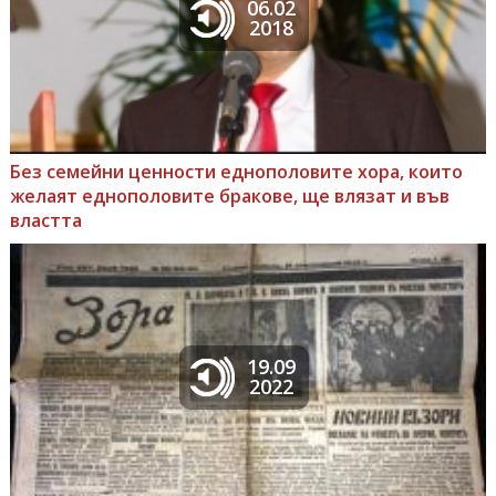
06.02
2018
Без семейни ценности еднополовите хора, които
желаят еднополовите бракове, ще влязат и във
властта
19.09
2022