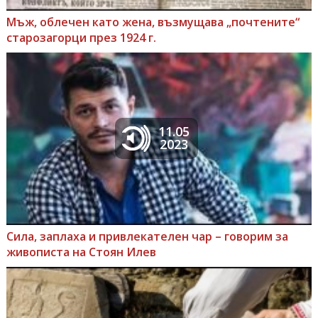
Мъж, облечен като жена, възмущава „почтените“
старозагорци през 1924 г.
11.05
2023
Сила, заплаха и привлекателен чар – говорим за
живописта на Стоян Илев