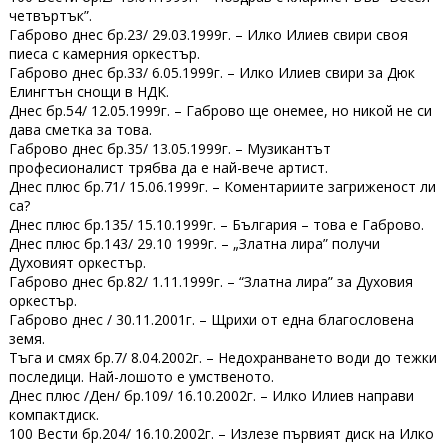
четвъртък”.
Габрово днес бр.23/ 29.03.1999г. – Илко Илиев свири своя
пиеса с камерния оркестър.
Габрово днес бр.33/ 6.05.1999г. – Илко Илиев свири за Дюк
Елингтън снощи в НДК.
Днес бр.54/ 12.05.1999г. – Габрово ще онемее, но никой не си
дава сметка за това.
Габрово днес бр.35/ 13.05.1999г. – Музикантът
професионалист трябва да е най-вече артист.
Днес плюс бр.71/ 15.06.1999г. – Коментариите загриженост ли
са?
Днес плюс бр.135/ 15.10.1999г. – България – това е Габрово.
Днес плюс бр.143/ 29.10 1999г. – „Златна лира” получи
Духовият оркестър.
Габрово днес бр.82/ 1.11.1999г. – “Златна лира” за Духовия
оркестър.
Габрово днес / 30.11.2001г. – Щрихи от една благословена
земя.
Тъга и смях бр.7/ 8.04.2002г. – Недохранването води до тежки
последици. Най-лошото е умственото.
Днес плюс /Ден/ бр.109/ 16.10.2002г. – Илко Илиев направи
компактдиск.
100 Вести бр.204/ 16.10.2002г. – Излезе първият диск на Илко