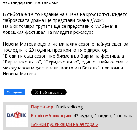
нестандартни постановки.
В събота е 19-то издание на Сцена на кръстопът, където
габровската драма ще представи "Жана д`Арк".
На 6 октомври трупата ще се представи с "Албена" в
ловешкия фестивал на Младата режисура.
Невена Митева оцени, че миналия сезон е най-успешен за
последните 20 години, през които тя е директор.
"В един и същ сезон ние бяхме във Варна на фестивала
"Варненско лято", "Охридско лято", един от най-големите
международни фестивали, както и в Битоля", припомни
Невена Митева.
Сподели
Партньор:
Darikradio.bg
Брой публикации:
42 аудио, 1 видео, 1 новини
Всички публикации на автора »