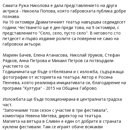
Самата Ружа Николова е дала представлението на друга
актриса - Никоела Попова, която габровската публика добре
познава.
На 10 октомври Драматичният театър навършва седемдесет
години. Честването ще е ден преди това, на 9 октомври, с
представлението "Село, село, пусто село". В неговото сто
петдесет и първо издание ролите са поверени не само на
габровски актьори.
Мариян Бачев, Елена Атанасова, Николай Урумов, Стефан
Рядков, Анна Петрова и Михаил Петров са потвърдили
участието си.
Годишнината ще бъде отбелязана и с изложба, съдържаща
фотографии от историята на театъра. Автор е Росина
Пенчева, която реализира инициативата си, благодарение на
програма "Култура" - 2015 на Община Габрово.
Изложбата ще бъде позиционирана в централната градска
част.
"Започнахме този сезон с участие в три фестивала",
коментира Невена Митева, директор на театъра.
Магията на вятъра в Сливен е един от добрите в страната
куклени фестивали. Там се играят обаче всякакви