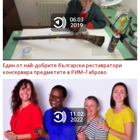
06.03
2019
Един от най-добрите български реставратори
консервира предметите в РИМ–Габрово
11.02
2022