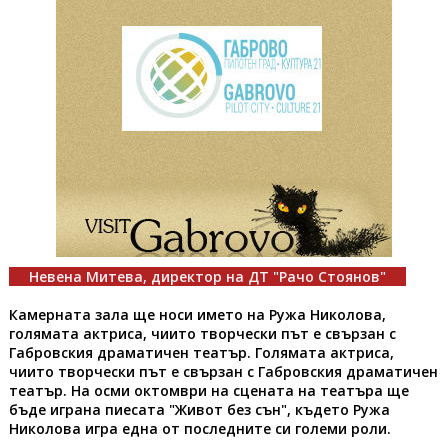
Невена Митева, директор на ДТ "Рачо Стоянов"
Камерната зала ще носи името на Ружа Николова,
голямата актриса, чиито творчески път е свързан с
Габровския драматичен театър. Голямата актриса,
чиито творчески път е свързан с Габровския драматичен
театър. На осми октомври на сцената на театъра ще
бъде играна пиесата "Живот без сън", където Ружа
Николова игра една от последните си големи роли.