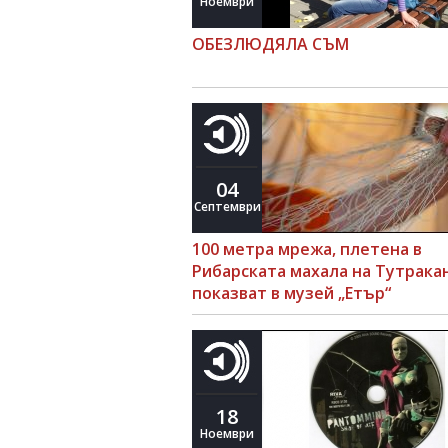
Ноември
ОБЕЗЛЮДЯЛА СЪМ
04
Септември
100 метра мрежа, плетена в
Рибарската махала на Тутракан
показват в музей „Етър“
18
Ноември