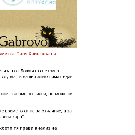
кметът Таня Христова на
белязан от Божията светлина.
е случват в нашия живот имат един
х ние ставаме по-силни, по-можещи,
 времето си не за отчаяние, а за
овени хора".
 което тя прави анализ на