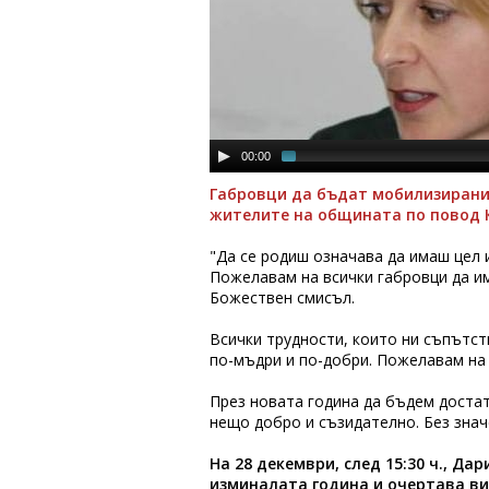
00:00
Габровци да бъдат мобилизирани,
жителите на общината по повод К
"Да се родиш означава да имаш цел 
Пожелавам на всички габровци да им
Божествен смисъл.
Всички трудности, които ни съпътст
по-мъдри и по-добри. Пожелавам на 
През новата година да бъдем достат
нещо добро и съзидателно. Без знач
На 28 декември, след 15:30 ч., Д
изминалата година и очертава виз