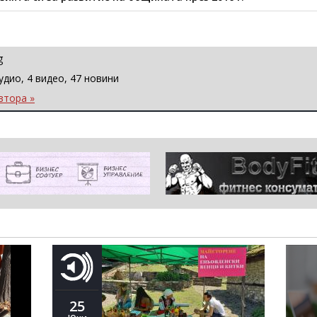
g
удио, 4 видео, 47 новини
втора »
25