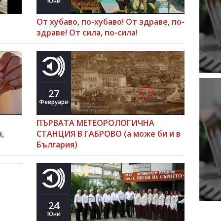
Юни
От хубаво, по-хубаво! От здраве, по-
здраве! От сила, по-сила!
27
Февруари
ПЪРВАТА МЕТЕОРОЛОГИЧНА
,
СТАНЦИЯ В ГАБРОВО (а може би и в
България)
24
Юни