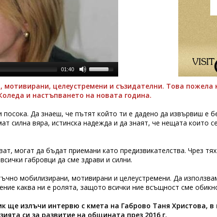
01:40
 мотивирани, целеустремени и съзидателни. Това пожела 
оледа и настъпването на новата година.
и посока. Да знаеш, че пътят който ти е дадено да извървиш е 
ат силна вяра, истинска надежда и да знаят, че нещата които с
ват, могат да бъдат приемани като предизвикателства. Чрез тя
всички габровци да сме здрави и силни.
ъчно мобилизирани, мотивирани и целеустремени. Да използваме
ение каква ни е ролята, защото всички ние всъщност сме обикн
арик ще излъчи интервю с кмета на Габрово Таня Христова, в
ията си за развитие на общината през 2016 г.