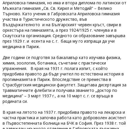
Априловска гимназия, но има и втора диплома по латински от
Мъжката гимназия „Св. Св. Кирил и Методий” – Велико
Търново. Като ученик в Габровската Априловска гимназия
участва в Туристическото дружество, във
Въздържателното и на Българският червен кръст, свири в
оркестъра на гимназията, а през 1924/1925 г. членува и в
Скаутската организация. Средното си образование завършва
през 1929 г. и есента на с. г. баща му го изпраща да учи
медицина в Париж.
Две години се подготвя за бакалавър като изучава физика,
химия, зоология, ботаника, съчетани с практически
упражнения. В края на 1931 г. полага изпит, с който
придобива правото да бъде учител по естествена история в
прогимназията в Париж. Впоследствие се премества в
Страсбургския медицински факултет. Защитава дисертация за
травматичните флебити и получава званието „доктор по
медицина” – 3 март 1937 г., а на 10 март с. г. се връща в
родината си.
В края на лятото на 1937 г. придобива правото на лекарска и
частна практика и започва работа като доброволен асистент
в Първостепенната болница на БЧК в София. През 1938 г. той
е завеждащ мъжкото отделение в Габровската държавна