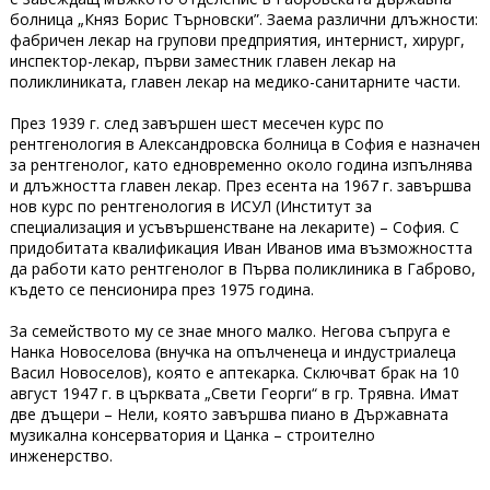
болница „Княз Борис Търновски”. Заема различни длъжности:
фабричен лекар на групови предприятия, интернист, хирург,
инспектор-лекар, първи заместник главен лекар на
поликлиниката, главен лекар на медико-санитарните части.
През 1939 г. след завършен шест месечен курс по
рентгенология в Александровска болница в София е назначен
за рентгенолог, като едновременно около година изпълнява
и длъжността главен лекар. През есента на 1967 г. завършва
нов курс по рентгенология в ИСУЛ (Институт за
специализация и усъвършенстване на лекарите) – София. С
придобитата квалификация Иван Иванов има възможността
да работи като рентгенолог в Първа поликлиника в Габрово,
където се пенсионира през 1975 година.
За семейството му се знае много малко. Негова съпруга е
Нанка Новоселова (внучка на опълченеца и индустриалеца
Васил Новоселов), която е аптекарка. Сключват брак на 10
август 1947 г. в църквата „Свети Георги“ в гр. Трявна. Имат
две дъщери – Нели, която завършва пиано в Държавната
музикална консерватория и Цанка – строително
инженерство.