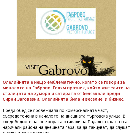
Олелийнята е нещо емблематично, когато се говори за
миналото на Габрово. Голям празник, който жителите на
столицата на хумора и сатирата отбелязвали преди
Сирни Заговезни. Олелийнята била и веселие, и бизнес.
Преди обед се провеждала по комерсиалната част,
съсредоточена в началото на днешната търговска улица. В
следобедните часове хората отивали на Падалото, както са
наричали района на днешната гара, за да танцуват, да слушат
музика и да се веселят.