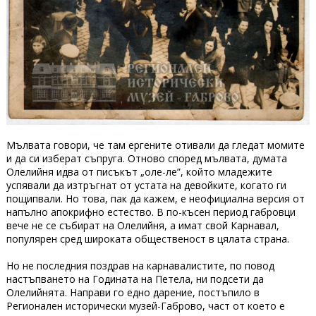
Мълвата говори, че там ергените отивали да гледат момите
и да си изберат съпруга. Отново според мълвата, думата
Олелийня идва от писъкът „оле-ле”, който младежите
успявали да изтръгнат от устата на девойките, когато ги
пощипвали. Но това, пак да кажем, е неофициална версия от
напълно апокрифно естество. В по-късен период габровци
вече не се събират на Олелийня, а имат свой Карнавал,
популярен сред широката общественост в цялата страна.
Но не последния поздрав на карнавалистите, по повод
настъпването на Годината на Петела, ни подсети да
Олелийнята. Направи го едно дарение, постъпило в
Регионален исторически музей-Габрово, част от което е