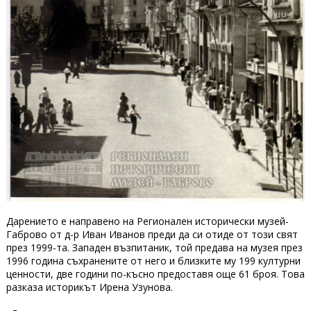
Дарението е направено на Регионален исторически музей-
Габрово от д-р Иван Иванов преди да си отиде от този свят
през 1999-та. Западен възпитаник, той предава на музея през
1996 година съхранените от него и близките му 199 културни
ценности, две години по-късно предоставя още 61 броя. Това
разказа историкът Ирена Узунова.