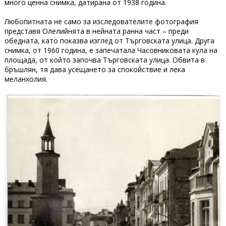
много ценна снимка, датирана от 1938 година.
Любопитната не само за изследователите фотография
представя Олелийнята в нейната ранна част – преди
обедната, като показва изглед от Търговската улица. Друга
снимка, от 1960 година, е запечатала Часовниковата кула на
площада, от който започва Търговската улица. Обвита в
бръшлян, тя дава усещането за спокойствие и лека
меланхолия.