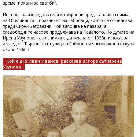
време, покани за сватби”.
Интерес за изследователи и габровци представлява снимка
на Олелийнята – празникът на габровци, който се отбелязва
преди Сирни Заговезни. Той започва на пазара, а
следобедните часове продължава на Падалото. По думите на
Ирена Узунова, тази снимка е датирана от 1938г. и показва
изглед от Търговската улица в Габрово и часовниковата кула
около 1960 г.
Кой е д-р Иван Иванов, разказва историкът Ирена
Узунова