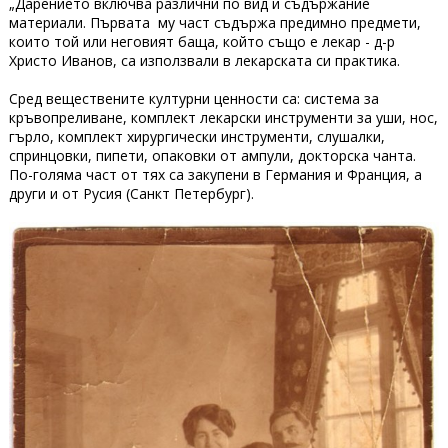
„Дарението включва различни по вид и съдържание
материали. Първата му част съдържа предимно предмети,
които той или неговият баща, който също е лекар - д-р
Христо Иванов, са използвали в лекарската си практика.
Сред веществените културни ценности са: система за
кръвопреливане, комплект лекарски инструменти за уши, нос,
гърло, комплект хирургически инструменти, слушалки,
спринцовки, пипети, опаковки от ампули, докторска чанта.
По-голяма част от тях са закупени в Германия и Франция, а
други и от Русия (Санкт Петербург).