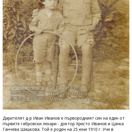
Дарителят д-р Иван Иванов е първородният син на един от
първите габровски лекари - доктор Христо Иванов и Цанка
Ганчева Шишкова. Той е роден на 25 юни 1910 г. Учи в