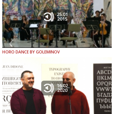
25.01
2015
HORO DANCE BY GOLEMINOV
16.02
2020