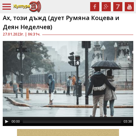
Ах, този дъжд (дует Румяна Коцева и
Деян Неделчев)
27.01.2023г. | 06:31ч.
00:00
03:38