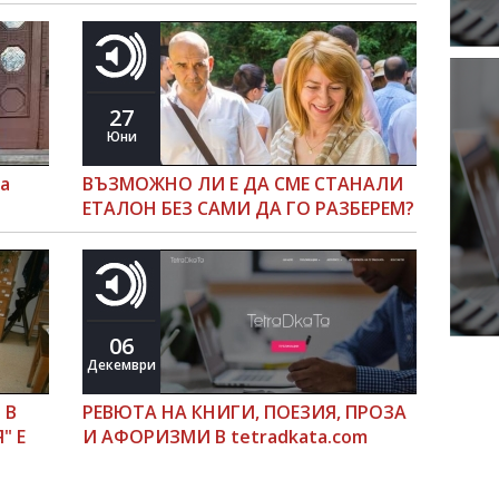
27
Юни
за
ВЪЗМОЖНО ЛИ Е ДА СМЕ СТАНАЛИ
ЕТАЛОН БЕЗ САМИ ДА ГО РАЗБЕРЕМ?
06
Декември
 В
РЕВЮТА НА КНИГИ, ПОЕЗИЯ, ПРОЗА
" Е
И АФОРИЗМИ В tetradkata.com