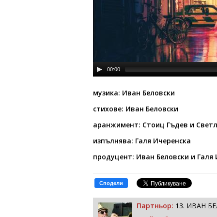
00:00
музика: Иван Беловски
стихове: Иван Беловски
аранжимент: Стоиц Гъдев и Свет
изпълнява: Галя Ичеренска
продуцент: Иван Беловски и Галя
Сподели
Партньор:
13. ИВАН Б