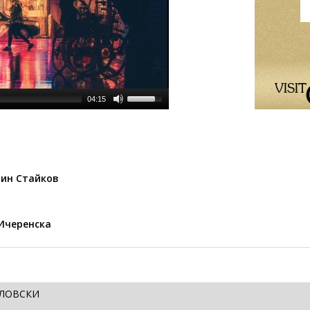
04:15
лин Стайков
 Ичеренска
ЕЛОВСКИ