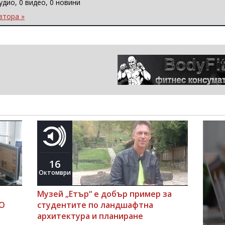
удио, 0 видео, 0 новини
втора »
16
Октомври
Музей „Етър“ е добър пример за
О
студентите по ландшафтна
архитектура и планиране