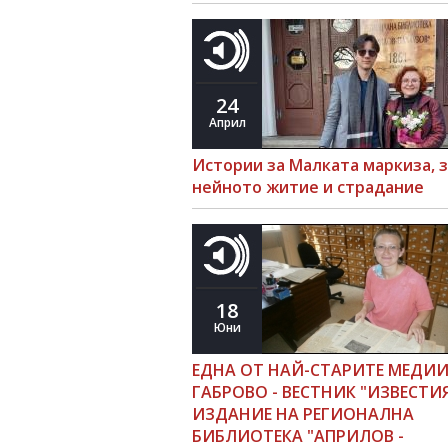
24
Април
Истории за Малката маркиза, 
нейното житие и страдание
18
Юни
ЕДНА ОТ НАЙ-СТАРИТЕ МЕДИИ
ГАБРОВО - ВЕСТНИК "ИЗВЕСТИЯ
ИЗДАНИЕ НА РЕГИОНАЛНА
БИБЛИОТЕКА "АПРИЛОВ -