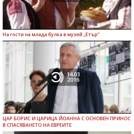
На гости на млада булка в музей „Етър“
14.03
2016
ЦАР БОРИС И ЦАРИЦА ЙОАННА С ОСНОВЕН ПРИНОС
В СПАСЯВАНЕТО НА ЕВРЕИТЕ