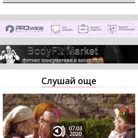
Слушай още
07.03
2020