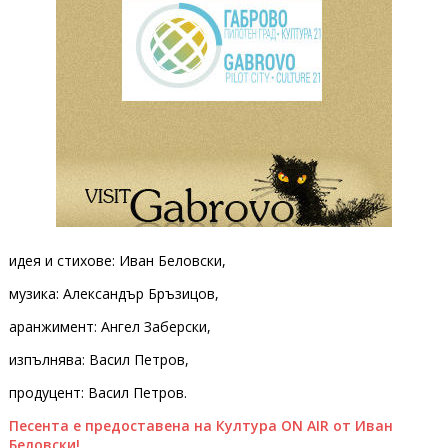
идея и стихове: Иван Беловски,
музика: Александър Бръзицов,
аранжимент: Ангел Заберски,
изпълнява: Васил Петров,
продуцент: Васил Петров.
Песента е предоставена на Култура ON AIR от Иван
Беловски!