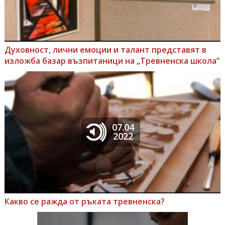
Духовност, лични емоции и талант представят в
изложба базар възпитаници на „Тревненска школа”
07.04
2022
Какво се ражда от ръката тревненска?