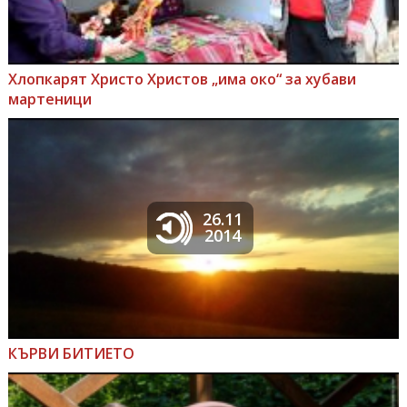
Хлопкарят Христо Христов „има око“ за хубави
мартеници
26.11
2014
КЪРВИ БИТИЕТО