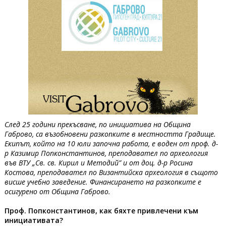
След 25 години прекъсване, по инициатива на Община
Габрово, са възобновени разкопките в местността Градище.
Екипът, който на 10 юли започна работа, е воден от проф. д-
р Казимир Попконстантинов, преподавател по археология
във ВТУ „Св. св. Кирил и Методий” и от доц. д-р Росина
Костова, преподавател по Византийска археология в същото
висше учебно заведение. Финансирането на разкопките е
осигурено от Община Габрово.
Проф. Попконстантинов, как бяхте привлечени към
инициативата?