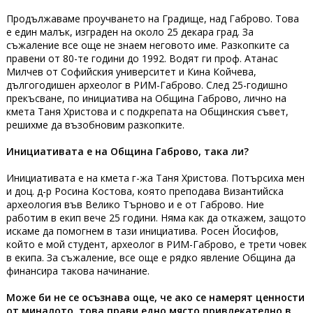
Продължаваме проучването на Градище, над Габрово. Това
е един малък, изграден на около 25 декара град. За
съжаление все още не знаем неговото име. Разкопките са
правени от 80-те години до 1992. Водят ги проф. Атанас
Милчев от Софийския университет и Кина Койчева,
дългогодишен археолог в РИМ-Габрово. След 25-годишно
прекъсване, по инициатива на Община Габрово, лично на
кмета Таня Христова и с подкрепата на Общинския съвет,
решихме да възобновим разкопките.
Инициативата е на Община Габрово, така ли?
Инициативата е на кмета г-жа Таня Христова. Потърсиха мен
и доц. д-р Росина Костова, която преподава Византийска
археология във Велико Търново и е от Габрово. Ние
работим в екип вече 25 години. Няма как да откажем, защото
искаме да помогнем в тази инициатива. Росен Йосифов,
който е мой студент, археолог в РИМ-Габрово, е трети човек
в екипа. За съжаление, все още е рядко явление Община да
финансира такова начинание.
Може би не се осъзнава още, че ако се намерят ценности
от миналото, това прави едно място привлекателно в