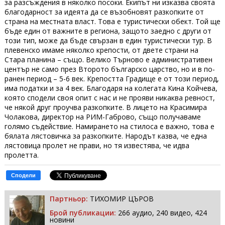
за разсъждения в няколко посоки. Екипът ни изказва своята
благодарност за идеята да се възобновят разкопките от
страна на местната власт. Това е туристически обект. Той ще
бъде един от важните в региона, защото заедно с други от
този тип, може да бъде свързан в един туристически тур. В
плевенско имаме няколко крепости, от двете страни на
Стара планина – също. Велико Търново е административен
център не само през Второто българско царство, но и в по-
ранен период – 5-6 век. Крепостта Градище е от този период,
има податки и за 4 век. Благодаря на колегата Кина Койчева,
която сподели своя опит с нас и не прояви никаква ревност,
че някой друг проучва разкопките. В лицето на Красимира
Чолакова, директор на РИМ-Габрово, също получаваме
голямо съдействие. Намирането на стилоса е важно, това е
бялата лястовичка за разкопките. Народът казва, че една
лястовица пролет не прави, но тя известява, че идва
пролетта.
Сподели
Партньор:
ТИХОМИР ЦЪРОВ
Брой публикации:
266 аудио, 240 видео, 424
новини