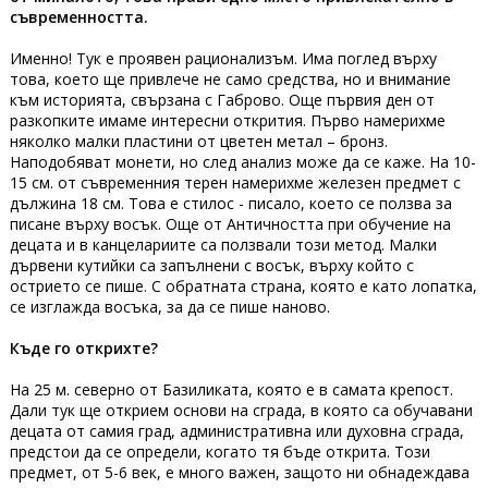
съвременността.
Именно! Тук е проявен рационализъм. Има поглед върху
това, което ще привлече не само средства, но и внимание
към историята, свързана с Габрово. Още първия ден от
разкопките имаме интересни открития. Първо намерихме
няколко малки пластини от цветен метал – бронз.
Наподобяват монети, но след анализ може да се каже. На 10-
15 см. от съвременния терен намерихме железен предмет с
дължина 18 см. Това е стилос - писало, което се ползва за
писане върху восък. Още от Античността при обучение на
децата и в канцелариите са ползвали този метод. Малки
дървени кутийки са запълнени с восък, върху който с
острието се пише. С обратната страна, която е като лопатка,
се изглажда восъка, за да се пише наново.
Къде го открихте?
На 25 м. северно от Базиликата, която е в самата крепост.
Дали тук ще открием основи на сграда, в която са обучавани
децата от самия град, административна или духовна сграда,
предстои да се определи, когато тя бъде открита. Този
предмет, от 5-6 век, е много важен, защото ни обнадеждава