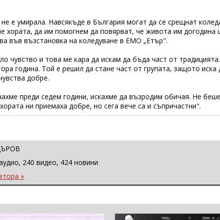
 не е умирала. Навсякъде в България могат да се срещнат коледа
ме хората, да им помогнем да повярват, че живота им догодина щ
ва във възстановка на коледуване в ЕМО „Етър".
ло чувство и това ме кара да искам да бъда част от традицията.
ора година. Той е решил да стане част от групата, защото иска
чувства добре.
нахме преди седем години, искахме да възродим обичая. Не беше
ората ни приемаха добре, но сега вече са и съпричастни".
ЦЪРОВ
аудио, 240 видео, 424 новини
втора »