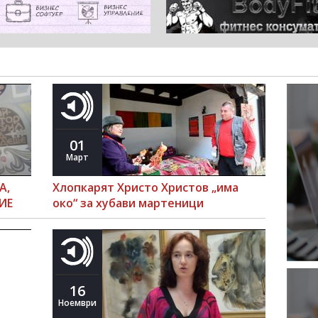
01
Март
А,
Хлопкарят Христо Христов „има
ИЕ
око“ за хубави мартеници
16
Ноември