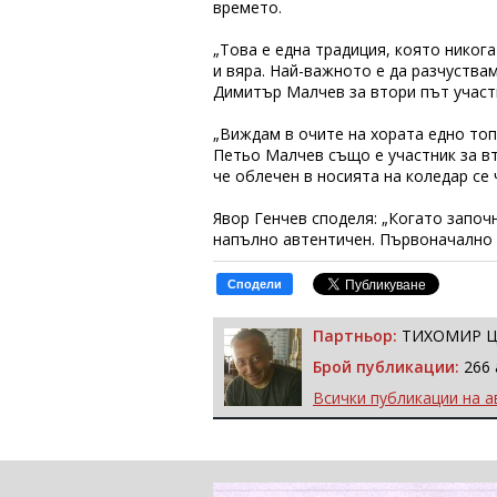
времето.
„Това е една традиция, която никога
и вяра. Най-важното е да разчуства
Димитър Малчев за втори път участ
„Виждам в очите на хората едно топ
Петьо Малчев също е участник за вт
че облечен в носията на коледар се 
Явор Генчев споделя: „Когато започ
напълно автентичен. Първоначално х
Сподели
Партньор:
ТИХОМИР 
Брой публикации:
266 
Всички публикации на а