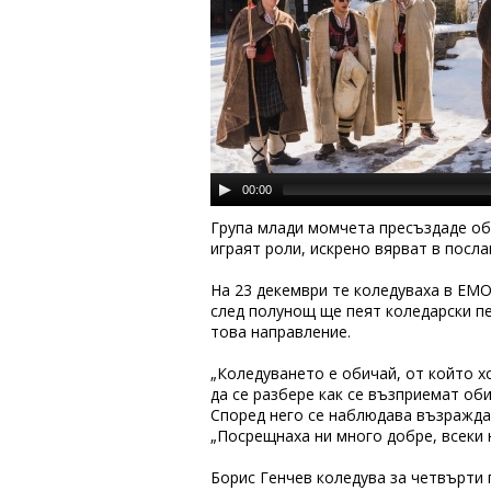
00:00
Група млади момчета пресъздаде оби
играят роли, искрено вярват в посла
На 23 декември те коледуваха в ЕМО 
след полунощ ще пеят коледарски пе
това направление.
„Коледуването е обичай, от който х
да се разбере как се възприемат об
Според него се наблюдава възражда
„Посрещнаха ни много добре, всеки 
Борис Генчев коледува за четвърти п