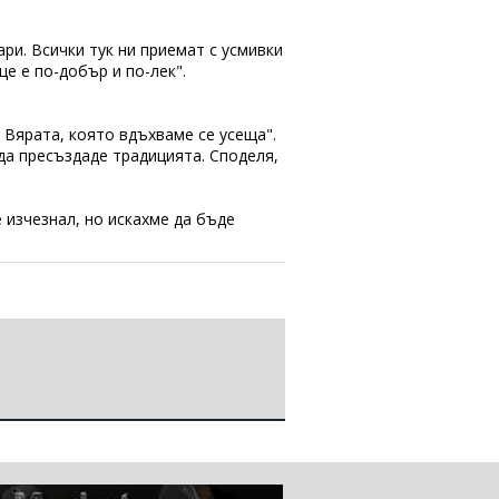
ри. Всички тук ни приемат с усмивки
е е по-добър и по-лек".
 Вярата, която вдъхваме се усеща".
 да пресъздаде традицията. Споделя,
 изчезнал, но искахме да бъде