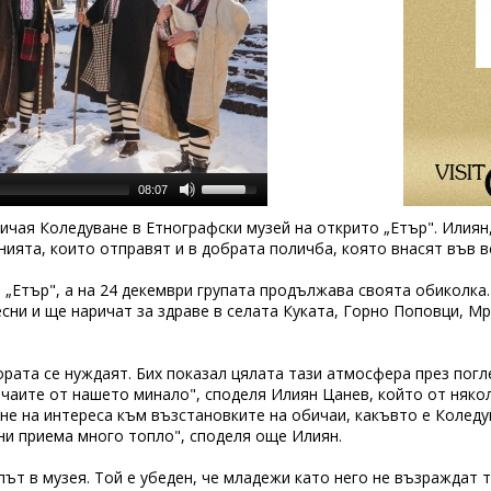
08:07
чая Коледуване в Етнографски музей на открито „Етър". Илиян,
нията, които отправят и в добрата поличба, която внасят във в
„Етър", а на 24 декември групата продължава своята обиколка. 
сни и ще наричат за здраве в селата Куката, Горно Поповци, Мр
ората се нуждаят. Бих показал цялата тази атмосфера през погле
ичаите от нашето минало", споделя Илиян Цанев, който от някол
не на интереса към възстановките на обичаи, какъвто е Коледу
ни приема много топло", споделя още Илиян.
ът в музея. Той е убеден, че младежи като него не възраждат т