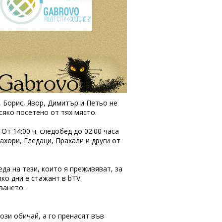
 Борис, Явор, Димитър и Петьо не
сяко посетено от тях място.
От 14:00 ч. следобед до 02:00 часа
ахори, Гледаци, Прахали и други от
да на тези, които я преживяват, за
ко дни е стажант в bTV.
ването.
ози обичай, а го пренасят във