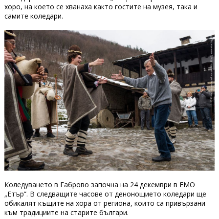
хоро, на което се хванаха както гостите на музея, така и
самите коледари.
Коледуването в Габрово започна на 24 декември в ЕМО
„Етър”. В следващите часове от денонощието коледари ще
обикалят къщите на хора от региона, които са привързани
към традициите на старите българи.