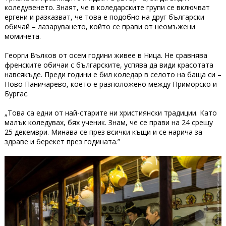
коледувенето. Знаят, че в коледарските групи се включват
ергени и разказват, че това е подобно на друг български
обичай – лазаруването, който се прави от неомъжени
момичета.
Георги Вълков от осем години живее в Ница. Не сравнява
френските обичаи с българските, успява да види красотата
навсякъде. Преди години е бил коледар в селото на баща си –
Ново Паничарево, което е разположено между Приморско и
Бургас.
„Това са едни от най-старите ни християнски традиции. Като
малък коледувах, бях ученик. Знам, че се прави на 24 срещу
25 декември. Минава се през всички къщи и се нарича за
здраве и берекет през годината.”