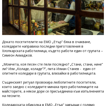
Докато посетителите на ЕМО „Етър” бяха в очакване,
коледарите направиха последни приготовления в
Хлопкарската работилница, където работи един от групата –
Симеон Акмаджов.
„Момчета, коя песен сте пели последно? „Стани, стани, нине”
ли? Или „Коладе, коладе”?”, пита Илиан Станев - един от
опитните коледари в групата, влизайки в работилницата.
Същинският ритуал провокира любопитните посетители,
които заедно с коледарите минаха през работилниците на
майсторите, а някои дори се присъединиха към изпълненията
на песните.
Коледарската обиколка в ЕМО „Етър” завърши с голямо