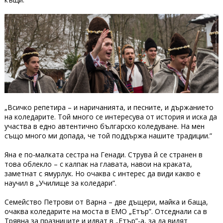
„Всичко репетира – и наричанията, и песните, и държанието
на коледарите. Той много се интересува от история и иска да
участва в едно автентично българско коледуване. На мен
също много ми допада, че той поддържа нашите традиции.”
Яна е по-малката сестра на Генади. Струва й се странен в
това облекло – с калпак на главата, навои на краката,
заметнат с ямурлук. Но очаква с интерес да види какво е
научил в „Училище за коледари”.
Семейство Петрови от Варна – две дъщери, майка и баща,
очаква коледарите на моста в ЕМО „Етър”. Отседнали са в
Трявна за празниците и идват в „Етър”-а, за да видят