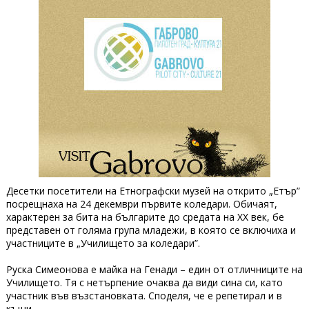
Десетки посетители на Етнографски музей на открито „Етър”
посрещнаха на 24 декември първите коледари. Обичаят,
характерен за бита на българите до средата на ХХ век, бе
представен от голяма група младежи, в която се включиха и
участниците в „Училището за коледари”.
Руска Симеонова е майка на Генади – един от отличниците на
Училището. Тя с нетърпение очаква да види сина си, като
участник във възстановката. Споделя, че е репетирал и в
къщи.