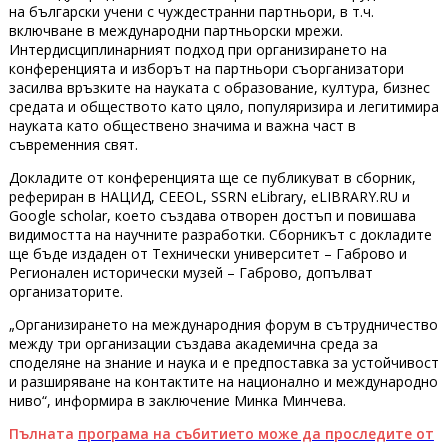
на български учени с чуждестранни партньори, в т.ч.
включване в международни партньорски мрежи.
Интердисциплинарният подход при организирането на
конференцията и изборът на партньори съорганизатори
засилва връзките на науката с образование, култура, бизнес
средата и обществото като цяло, популяризира и легитимира
науката като обществено значима и важна част в
съвременния свят.
Докладите от конференцията ще се публикуват в сборник,
рефериран в НАЦИД, CEEOL, SSRN eLibrary, eLIBRARY.RU и
Google scholar, което създава отворен достъп и повишава
видимостта на научните разработки. Сборникът с докладите
ще бъде издаден от Технически университет – Габрово и
Регионален исторически музей – Габрово, допълват
организаторите.
„Организирането на международния форум в сътрудничество
между три организации създава академична среда за
споделяне на знание и наука и е предпоставка за устойчивост
и разширяване на контактите на национално и международно
ниво“, информира в заключение Минка Минчева.
Пълната
програма на събитието може да проследите от