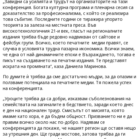
„Завидни са усилията и трудът на организаторите на тази
конференция. Богата културна програма и пленарна сесия са
доказателство за професионализма, с който се реализира
това събитие. Последните години се тиражира упорито
теорията за залеза на местната преса. Във
високотехнологичния 21-и век, гласът на регионалните
издания трябва бъде редовно надвикван от сайтове и
фейсбук групи. Всичко, което печатните медии правят, се
случва в условията трудна пазарна икономика. Всички знаем,
че една от най-динамичните епохи е Възраждането, тогава е
пикът на създаването на печатни издания. Те представят
искрата на промяната“, каза Даниела Маринова.
По думите ѝ трябва да сме достатъчно мъдри, за да опазим и
ползваме потенциала на печатните медии. Тя пожела успех
на конференцията.
„Уроците трябва да са добри, изказвам съболезнования на
семействата на загиналите в бедствието, заради което днес
е ден на национален траур. Смисълът от мисията, която
имаме като хора, е да бъдем общност. Призванието ни е да
правим всичко около нас по-добро. Надявам се
конференцията да покаже, че нашият регион ще оставя нещо
за утрешния ден. Ще гради мостове, затова трябва да ги