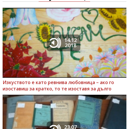
14.12
2018
Изкуството е като ревнива любовница – ако го
изоставиш за кратко, то те изоставя за дълго
23.07