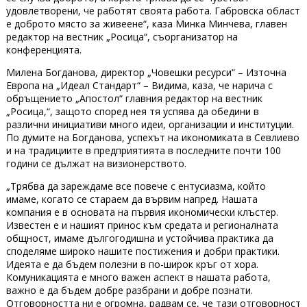
удовлетворени, че работят своята работа. Габровска област
е доброто място за живеене“, каза Минка Минчева, главен
редактор на вестник „Росица“, съорганизатор на
конференцията.
Милена Богданова, директор „Човешки ресурси“ – Източна
Европа на „Идеал Стандарт“ – Видима, каза, че нарича с
обръщението „Апостол“ главния редактор на вестник
„Росица,“, защото според нея тя успява да обедини в
различни инициативи много идеи, организации и институции.
По думите на Богданова, успехът на икономиката в Севлиево
и на традициите в предприятията в последните почти 100
години се дължат на визионерството.
„Трябва да зареждаме все повече с ентусиазма, който
имаме, когато се стараем да вървим напред. Нашата
компания е в основата на първия икономически клъстер.
Известен е и нашият принос към средата и регионалната
общност, имаме дългогодишна и устойчива практика да
споделяме широко нашите постижения и добри практики.
Идеята е да бъдем полезни в по-широк кръг от хора.
Комуникацията е много важен аспект в нашата работа,
важно е да бъдем добре разбрани и добре познати.
Отговорността ни е огромна, радвам се, че тази отговорност