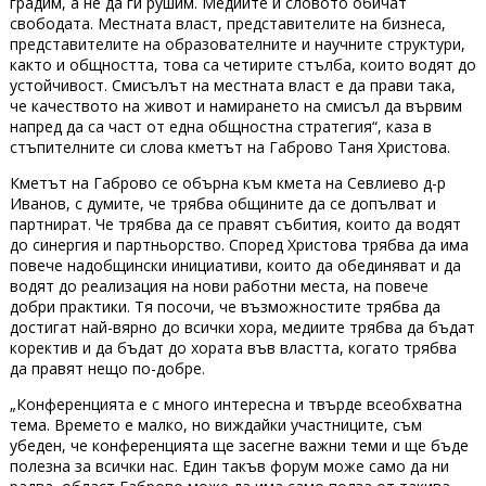
градим, а не да ги рушим. Медиите и словото обичат
свободата. Местната власт, представителите на бизнеса,
представителите на образователните и научните структури,
както и общността, това са четирите стълба, които водят до
устойчивост. Смисълът на местната власт е да прави така,
че качеството на живот и намирането на смисъл да вървим
напред да са част от една общностна стратегия“, каза в
стъпителните си слова кметът на Габрово Таня Христова.
Кметът на Габрово се обърна към кмета на Севлиево д-р
Иванов, с думите, че трябва общините да се допълват и
партнират. Че трябва да се правят събития, които да водят
до синергия и партньорство. Според Христова трябва да има
повече надобщински инициативи, които да обединяват и да
водят до реализация на нови работни места, на повече
добри практики. Тя посочи, че възможностите трябва да
достигат най-вярно до всички хора, медиите трябва да бъдат
коректив и да бъдат до хората във властта, когато трябва
да правят нещо по-добре.
„Конференцията е с много интересна и твърде всеобхватна
тема. Времето е малко, но виждайки участниците, съм
убеден, че конференцията ще засегне важни теми и ще бъде
полезна за всички нас. Един такъв форум може само да ни