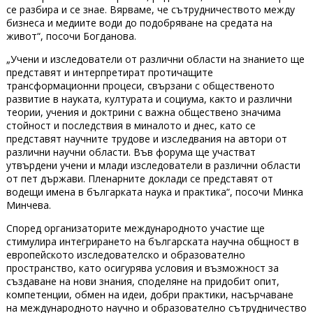
се разбира и се знае. Вярваме, че сътрудничеството между
бизнеса и медиите води до подобряване на средата на
живот“, посочи Богданова.
„Учени и изследователи от различни области на знанието ще
представят и интерпретират протичащите
трансформационни процеси, свързани с общественото
развитие в науката, културата и социума, както и различни
теории, учения и доктрини с важна обществено значима
стойност и последствия в миналото и днес, като се
представят научните трудове и изследвания на автори от
различни научни области. Във форума ще участват
утвърдени учени и млади изследователи в различни области
от пет държави. Пленарните доклади се представят от
водещи имена в българката наука и практика“, посочи Минка
Минчева.
Според организаторите международното участие ще
стимулира интегрирането на българската научна общност в
европейското изследователско и образователно
пространство, като осигурява условия и възможност за
създаване на нови знания, споделяне на придобит опит,
компетенции, обмен на идеи, добри практики, насърчаване
на международното научно и образователно сътрудничество