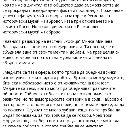
която има в дигиталното общество дава възможността да
се прокрадват псевдонаучни факти и пропаганда. Пожелавам
успех на форума, чийто съорганизатор е и Регионален
исторически музей – Габрово“, каза при откриването на
сесията Росен Йосифов, директор на Регионален
исторически музей – Габрово.
Главният-редактор на вестник „Росица“ Минка Минчева
благодари на гостите на конференцията. Тя посочи, че е
сбъднала една от своите мечти и добави, че през целия си
живот е вървяла по пътя на журналистиката – нейната
сбъдната мечта.
„Медиите са тази сфера, която трябва да обедини всички
институции, техните идеи и работа. Връзката между медиите,
бизнеса и образованието е от изключителна важност.
Медиите са тези, които могат да обединяват различните
общности. Габровска област е първа по икономическо
развитие, но по демографските критерии е в срив. Габрово е
на първо място по много критерии, но ги няма медиите, за да
го покажат. Случват се много хубави неща, но те трябва да
бъдат показвани, за тях трябва да се говори. Чрез този
форум исках да събера всички вас, да покажем, че може да
се случва доброто, а хората трябва да се чувстват