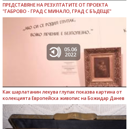
ПРЕДСТАВЯНЕ НА РЕЗУЛТАТИТЕ ОТ ПРОЕКТА
"ГАБРОВО - ГРАД С МИНАЛО, ГРАД С БЪДЕЩЕ"
05.06
2022
Как шарлатанин лекува глупак показва картина от
колекцията Европейска живопис на Божидар Данев