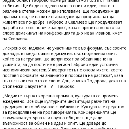
радва, област Габрово може да има само полза от такива
събития. Ще бъде споделен много опит и идеи, които в
различна степен можем да използваме. Ще продължим да
правим така, че нашите съграждани да продължават да
живеят все по-добре. Габрово и Севлиево ще продължават
да работят още повече заедно“, каза в приветственото си
слово домакинът на конференцията Д-р Иван Иванов, кмет
на Севлиево.
„Искрено се надявам, че участниците във форума, със своите
доклади, в предстоящите дискусии, със споделения опит,
който са натрупали, ще допринесат за обединяване на
усилията, за да постигне в регион Габрово един устойчив
икономически растеж. Университетът е онова място, което
поставя основите на знанието в посоката на растежа“, каза
във встъпителното си слово Доц. Иванка Тодорова, декан на
Стопански факултет в ТУ – Габрово.
„Медиите търпят коренна промяна, културата се променя
ежедневно. Все още културните институции разчитат на
традиционното общуване с публиките. Културата е средство
за преодоляване на противоречията. Конференцията ще
стимулира културната и научна общност, ще даде
възможност за обмен на идеи и опит, ще доведе до
ползотворно партньорство. Днешният свят и свободата,