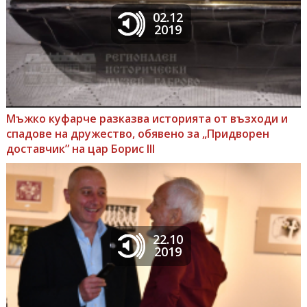
02.12
2019
Мъжко куфарче разказва историята от възходи и
спадове на дружество, обявено за „Придворен
доставчик” на цар Борис III
22.10
2019