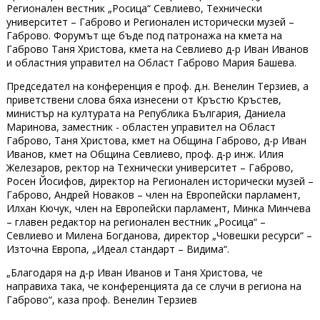
Регионален вестник „Росица“ Севлиево, Технически
университет – Габрово и Регионален исторически музей –
Габрово. Форумът ще бъде под патронажа на кмета на
Габрово Таня Христова, кмета на Севлиево д-р Иван Иванов
и областния управител на Област Габрово Мария Башева.
Председател на конференция е проф. д.н. Венелин Терзиев, а
приветствени слова бяха изнесени от Кръстю Кръстев,
министър на културата на Република България, Даниела
Маринова, заместник - областен управител на Област
Габрово, Таня Христова, кмет на Община Габрово, д-р Иван
Иванов, кмет на Община Севлиево, проф. д-р инж. Илия
Железаров, ректор на Технически университет – Габрово,
Росен Йосифов, директор на Регионален исторически музей –
Габрово, Андрей Новаков – член на Европейски парламент,
Илхан Кючук, член на Европейски парламент, Минка Минчева
– главен редактор на регионален вестник „Росица“ –
Севлиево и Милена Богданова, директор „Човешки ресурси“ –
Източна Европа, „Идеал стандарт – Видима“.
„Благодаря на д-р Иван Иванов и Таня Христова, че
направиха така, че конференцията да се случи в региона на
Габрово“, каза проф. Венелин Терзиев