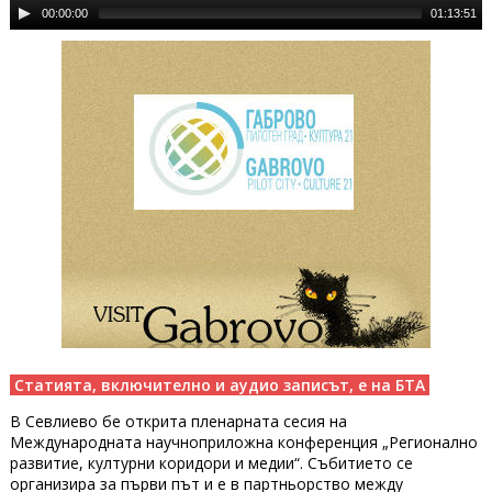
00:00:00
01:13:51
Статията, включително и аудио записът, е на БТА
В Севлиево бе открита пленарната сесия на
Международната научноприложна конференция „Регионално
развитие, културни коридори и медии“. Събитието се
организира за първи път и е в партньорство между