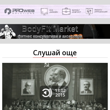
Слушай още
13.02
2015