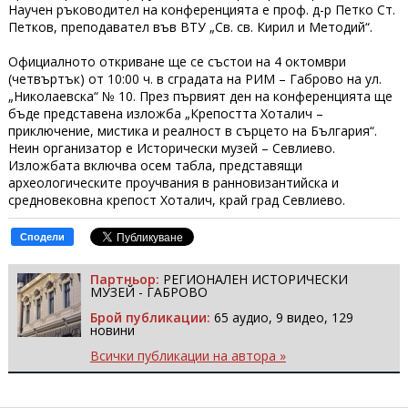
Научен ръководител на конференцията е проф. д-р Петко Ст.
Петков, преподавател във ВТУ „Св. св. Кирил и Методий“.
Официалното откриване ще се състои на 4 октомври
(четвъртък) от 10:00 ч. в сградата на РИМ – Габрово на ул.
„Николаевска“ № 10. През първият ден на конференцията ще
бъде представена изложба „Крепостта Хоталич –
приключение, мистика и реалност в сърцето на България“.
Неин организатор е Исторически музей – Севлиево.
Изложбата включва осем табла, представящи
археологическите проучвания в ранновизантийска и
средновековна крепост Хоталич, край град Севлиево.
Сподели
Партньор:
РЕГИОНАЛЕН ИСТОРИЧЕСКИ
МУЗЕЙ - ГАБРОВО
Брой публикации:
65 аудио, 9 видео, 129
новини
Всички публикации на автора »