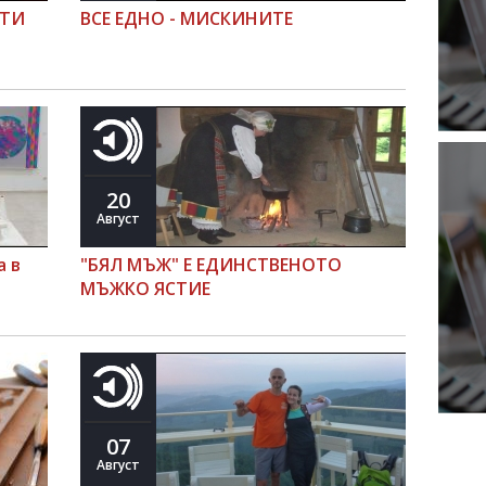
ТИ
ВСЕ ЕДНО - МИСКИНИТЕ
20
Август
а в
"БЯЛ МЪЖ" Е ЕДИНСТВЕНОТО
МЪЖКО ЯСТИЕ
07
Август