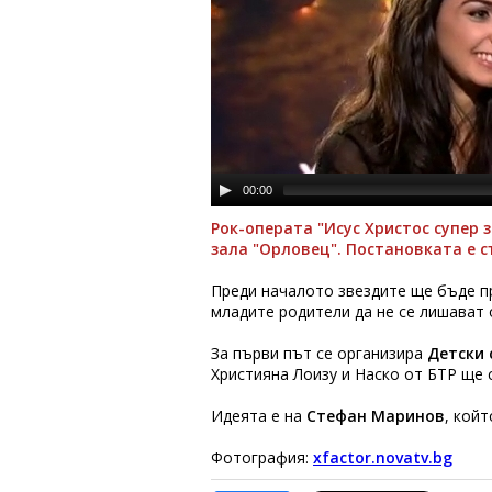
00:00
Рок-операта "Исус Христос супер 
зала "Орловец". Постановката е с
Преди началото звездите ще бъде пр
младите родители да не се лишават 
За първи път се организира
Детски 
Християна Лоизу и Наско от БТР ще 
Идеята е на
Стефан Маринов
, кой
Фотография:
xfactor.novatv.bg