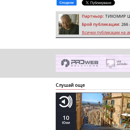
Сподели
Партньор:
ТИХОМИР 
Брой публикации:
266 
Всички публикации на а
Слушай още
10
Юни