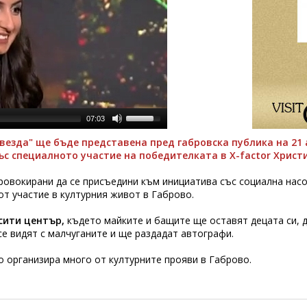
07:03
звезда" ще бъде представена пред габровска публика на 21 
ъс специалното участие на победителката в X-factor Христи
овокирани да се присъедини към инициатива със социална насо
от участие в културния живот в Габрово.
сити център,
където майките и бащите ще оставят децата си, д
се видят с малчуганите и ще раздадат автографи.
то организира много от културните прояви в Габрово.