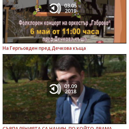
03.05
2019
На Гергьовден пред Дечкова къща
01.09
2018
СЪВПАДЕНИЯТА СА НАЧИН, ПО КОЙТО ДВАМА