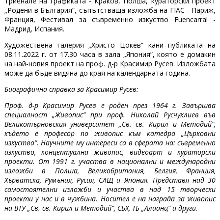
Триенале на графиката - Краков, Полша, кураторски проект
„Родени в България”, съпътстваща изложба на FIAC - Париж,
Франция, Фестивал за съвременно изкуство Fuencarral -
Мадрид, Испания.
Художествена галерия „Христо Цокев” кани публиката на
08.11.2022 г. от 17.30 часа в зала „Япония”, която е домакин
на най-новия проект на проф. д-р Красимир Русев. Изложбата
може да бъде видяна до края на календарната година.
Биографична справка за Красимир Русев:
Проф. д-р Красимир Русев е роден през 1964 г. Завършва
специалност „Живопис” при проф. Николай Русчуклиев във
Великотърновския университет „Св. св. Кирил и Методий”,
където е професор по живопис към катедра „Църковни
изкуства”. Научните му интереси са в сферата на: съвременно
изкуство, концептуална живопис, видеоарт и кураторски
проекти. От 1991 г. участва в национални и международни
изложби в Полша, Великобритания, Белгия, Франция,
Хърватска, Румъния, Русия, САЩ и Япония. Представя над 30
самостоятелни изложби и участва в над 15 творчески
проекти у нас и в чужбина. Носител е на награда за живопис
на ВТУ „Св. св. Кирил и Методий”, СБХ, ТБ „Алианц” и други.