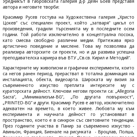
Уредникът в габровската галерия д-р Деян Боев представя
автора и неговите творби:
Красимир Русев гостува на Художествена галерия „Христо
Цокев” със специален проект, който „затваря” цикъл от
произведения, градили търсенията му в последните осем
години. Той работи изключително в концептуална посока,
като смесва свободно различни медии. Притежава ярко
артистично поведение и мислене. Това му позволява да
реализира авторските си проекти, но и да развива успешна
преподавателска кариера във ВТУ „Св.св. Кирил и Методий”.
Характерните му живописни и графични експерименти, които
са негов ранен период, прерастват в тотална доминация на
инсталацията, обекта, видеоарта. Широката му визия за
съвременното изкуство преплита интересите му с
кураторската дейност. Ключови негови проекти са: „Allegoria
Sacra”, „Минимализъм-BG”, „По другата повърхност”,
„PRINTED-BG” и други. Красимир Русев е автор, изключително
адекватен на времето, в което живее. Любовта му към
експеримента и научната дейност го установяват в
пространство, което е в синхрон със световните тенденции.
През годините участва в Панир за съвременно изкуство -
Авиньон, Франция, Биенале на рисунката - Вроцлав, Полша,