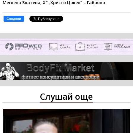
Меглена Златева, ХГ „Христо Цокев” – Габрово
Сподели
Слушай още