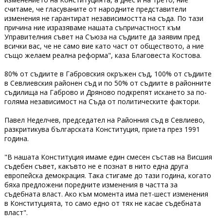
считаме, че гласуваните от народните представители
изменения не гарантират независимостта на съда. По тази
причина ние изразяваме нашата съпричастност към
Управителния съвет на Съюза на съдиите да заявим пред
всички вас, че не само вие като част от обществото, а ние
също желаем реална реформа", каза Благовеста Костова.
80% от съдиите в Габровския окръжен съд, 100% от съдиите
в Севлиевския районен съд и по 50% от съдиите в районните
съдилища на Габрово и Дряново подкрепят искането за по-
голяма независимост на Съда от политическите фактори.
Павел Неделчев, председател на Районния съд в Севлиево,
разкритикува българската Конституция, приета през 1991
година.
"В нашата Конституция имаме един смесен състав на Висшия
съдебен съвет, какъвто не е познат в нито една друга
европейска демокрация. Така стигаме до тази година, когато
бяха предложени поредните изменения в частта за
съдебната власт. Ако към момента има пет-шест изменения
в Конституцията, то само едно от тях не касае съдебната
власт".