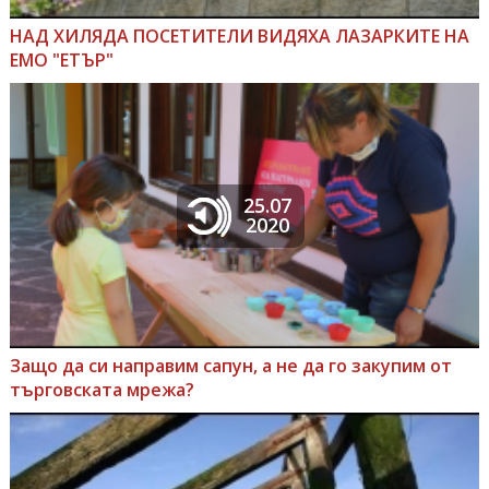
НАД ХИЛЯДА ПОСЕТИТЕЛИ ВИДЯХА ЛАЗАРКИТЕ НА
ЕМО "ЕТЪР"
25.07
2020
Защо да си направим сапун, а не да го закупим от
търговската мрежа?