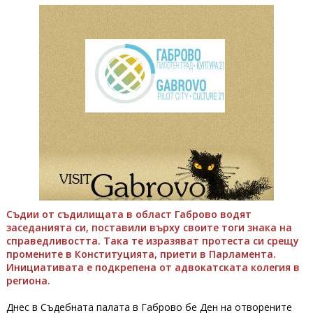
Съдии от съдилищата в област Габрово водят
заседанията си, поставили върху своите тоги знака на
справедливостта. Така те изразяват протеста си срещу
промените в Конституцията, приети в Парламента.
Инициативата е подкрепена от адвокатската колегия в
региона.
Днес в Съдебната палата в Габрово бе Ден на отворените