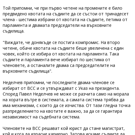
Той припомни, че при първо четене на промените е било
предвидено квотата на съдиите да се състои от тринадесет
члена - шестима избрани от квотата на съдиите, петима от
парламента и двамата председатели на върховните
съдилища.
"Виждате, че донякъде се постига компромис. На второ
четене, обаче квотата на съдиите беше увеличена с един
човек, който се избира от квотата на парламента. Така
съдиите и парламента вече избират по шестима от
членовете, а останалите двама са председателите на
върховните съдилища".
Неделчев припомни, че последните двама членове се
избират от ВСС и се утвърждават с Указ на президента.
Според Павел Неделчев не може се разчита само на морала
на хората вътре в системата, а самата система трябва да
има механизми, с които да се изчиства. От тази гледна точка
разпределението на квотите е важно, за да се гарантира
независимост на съдебната система.
Членовете на ВСС решават кой юрист да стане магистрат,
кой и кога да израсне кариерно. Затова искаме съдиите да