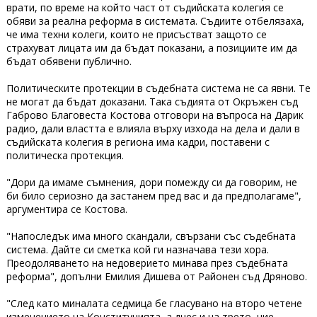
врати, по време на който част от съдийската колегия се
обяви за реална реформа в системата. Съдиите отбелязаха,
че има техни колеги, които не присъстват защото се
страхуват лицата им да бъдат показани, а позициите им да
бъдат обявени публично.
Политическите протекции в съдебната система не са явни. Те
не могат да бъдат доказани. Така съдията от Окръжен съд
Габрово Благовеста Костова отговори на въпроса на Дарик
радио, дали властта е влияла върху изхода на дела и дали в
съдийската колегия в региона има кадри, поставени с
политическа протекция.
"Дори да имаме съмнения, дори помежду си да говорим, не
би било сериозно да застанем пред вас и да предполагаме",
аргументира се Костова.
"Напоследък има много скандали, свързани със съдебната
система. Дайте си сметка кой ги назначава тези хора.
Преодоляването на недоверието минава през съдебната
реформа", допълни Емилия Дишева от Районен съд Дряново.
"След като миналата седмица бе гласувано на второ четене
изменението на Конституцията, а днес и на трето, ние