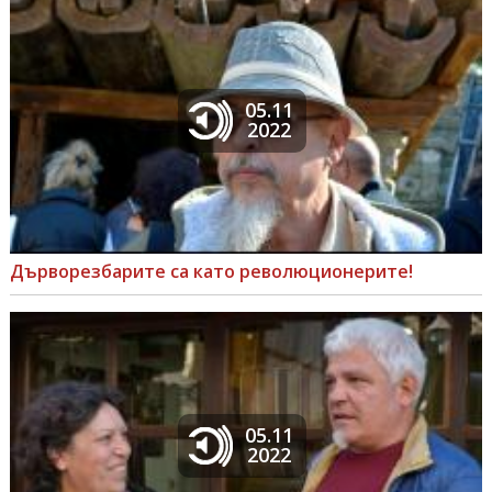
05.11
2022
Дърворезбарите са като революционерите!
05.11
2022