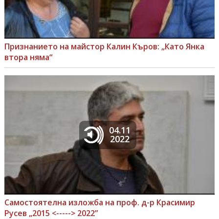
Признанието на майстор Калин Къров: „Като Янка
втора няма“
04.11
2022
Самостоятелна изложба на проф. д-р Красимир
Русев „2015 <-----> 2022”