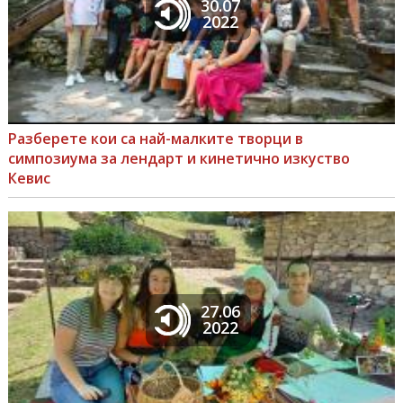
30.07
2022
Разберете кои са най-малките творци в
симпозиума за лендарт и кинетично изкуство
Кевис
27.06
2022