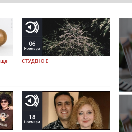
06
Ноември
 ще
СТУДЕНО Е
18
Ноември