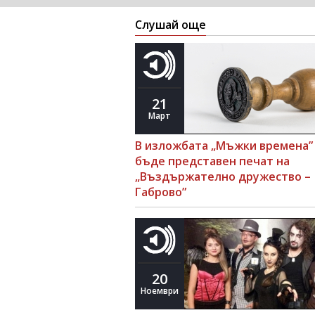
Слушай още
21
Март
В изложбата „Мъжки времена”
бъде представен печат на
„Въздържателно дружество –
Габрово”
20
Ноември