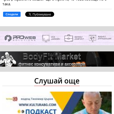
така.
Сподели
Слушай още