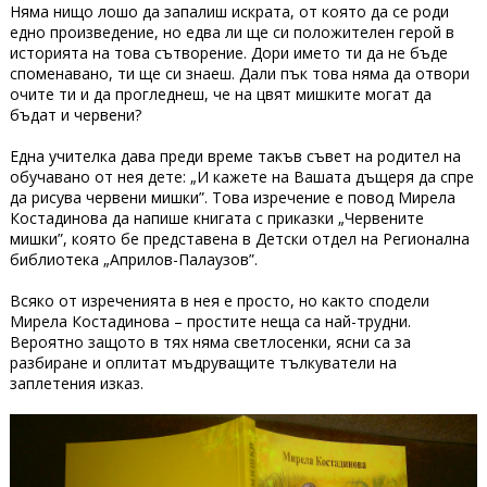
Няма нищо лошо да запалиш искрата, от която да се роди
едно произведение, но едва ли ще си положителен герой в
историята на това сътворение. Дори името ти да не бъде
споменавано, ти ще си знаеш. Дали пък това няма да отвори
очите ти и да прогледнеш, че на цвят мишките могат да
бъдат и червени?
Една учителка дава преди време такъв съвет на родител на
обучавано от нея дете: „И кажете на Вашата дъщеря да спре
да рисува червени мишки”. Това изречение е повод Мирела
Костадинова да напише книгата с приказки „Червените
мишки”, която бе представена в Детски отдел на Регионална
библиотека „Априлов-Палаузов”.
Всяко от изреченията в нея е просто, но както сподели
Мирела Костадинова – простите неща са най-трудни.
Вероятно защото в тях няма светлосенки, ясни са за
разбиране и оплитат мъдруващите тълкуватели на
заплетения изказ.