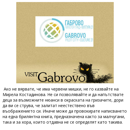
Ако не вярвате, че има червени мишки, не го казвайте на
Мирела Костадинова. Не си позволявайте и да напътствате
деца за възможните нюанси в окраската на гризачите, дори
да ви се струва, че залитат неестествено във
въображението си. Иначе може да провокирате написването
на една брилянтна книга, предназначена както за малчугани,
така и за хора, които отдавна не се определят като такива.