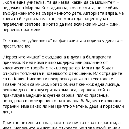
„Коя е една учителка, та да казва, какви да са мишките?” –
недоумява Мирела Костадинова, която смята, че се убива
въображението на съвременното дете. Авторката вярва, че
книгата й е доказателство, че могат да съществуват
паралелни светове, в които да има всякакви мишки – сини,
червени, оранжеви.
Тя казва, че „убиването” на фантазията и порива у децата е
престъпление.
„Червените мишки” е създадена в духа на българската
приказка. В нея няма нищо модерно или различно от
класическите творби с такъв характер. Могат да бъдат
открити топлината и човешкото отношение. Илюстрациите
са на Калин Николов и прекрасно допълват текстовете.
Главни герои са мишки, които обичат книжки; една лисица,
решила да се покалугери; лакома оса, таралеж, който
практикува медицина; суетна сврака; пияно прасенце,
попаднало в полезрението на коварна баба; има и кокошка
тиранин. Има какво ли не! Приятно четене, деца и пораснали
деца.
Приятно четене и на вас, които се смятате за възрастни, а
чрез „Червените мишки” ще откриете, че това изобщо не е