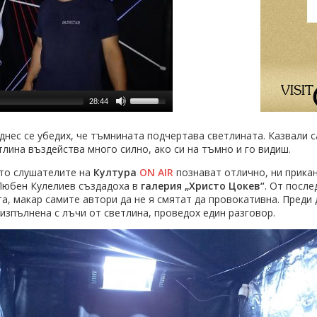
28:44
нес се убедих, че тъмнината подчертава светлината. Казвали са
лина въздейства много силно, ако си на тъмно и го видиш.
йто слушателите на
Култура
ON AIR
познават отлично, ни прика
 Любен Кулелиев създадоха в
галерия „Христо Цокев“
. От после
а, макар самите автори да не я смятат да провокативна. Преди
 изпълнена с лъчи от светлина, проведох един разговор.