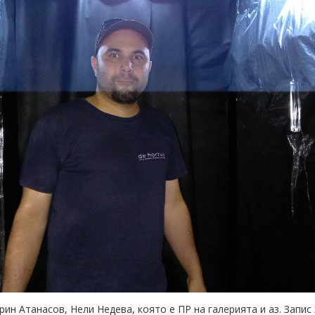
рин Атанасов, Нели Недева, която е ПР на галерията и аз. Запи