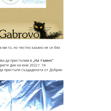
 ми го, но честно казано не се бях
нва да пристъпим в
„На тъмно“
.
дните дни на юни 2022 г. тя
 да пристъпя създадената от Добрин