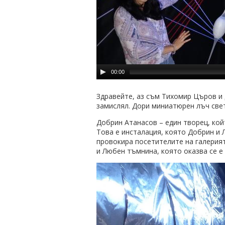
00:00
Здравейте, аз съм Тихомир Църов и д
замислял. Дори миниатюрен лъч свет
Добрин Атанасов – един творец, ко
Това е инсталация, която Добрин и
провокира посетителите на галерият
и Любен тъмнина, която оказва се е