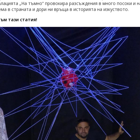
талацията „На тъмно“ провокира разсъждения в много посоки и н
а в страната и дори ни връща в историята на изкуството.
към тази статия!