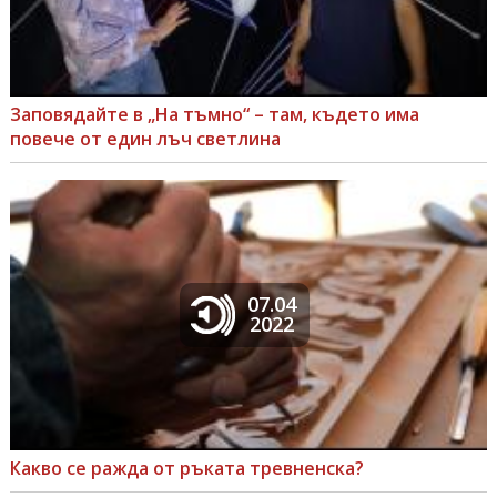
Заповядайте в „На тъмно“ – там, където има
повече от един лъч светлина
07.04
2022
Какво се ражда от ръката тревненска?