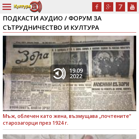
ПОДКАСТИ АУДИО / ФОРУМ ЗА
СЪТРУДНИЧЕСТВО И КУЛТУРА
19.09
2022
Мъж, облечен като жена, възмущава „почтените“
старозагорци през 1924 г.