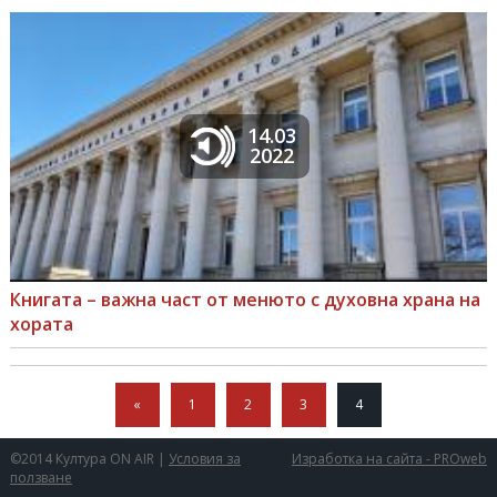
14.03
2022
Книгата – важна част от менюто с духовна храна на
хората
«
1
2
3
4
©2014 Култура ON AIR |
Условия за
Изработка на сайта - PROweb
ползване