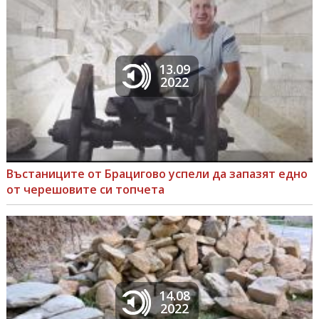
13.09
2022
Въстаниците от Брацигово успели да запазят едно
от черешовите си топчета
14.08
2022