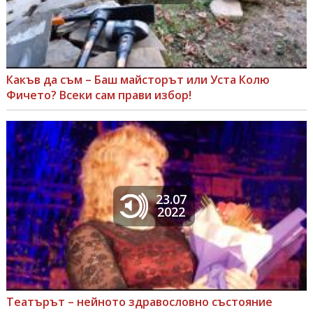
Какъв да съм – Баш майсторът или Уста Колю
Фичето? Всеки сам прави избор!
23.07
2022
Театърът – нейното здравословно състояние