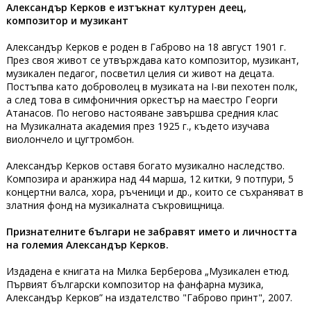
Александър Керков е изтъкнат културен деец,
композитор и музикант
Александър Керков е роден в Габрово на 18 август 1901 г.
През своя живот се утвърждава като композитор, музикант,
музикален педагог, посветил целия си живот на децата.
Постъпва като доброволец в музиката на I-ви пехотен полк,
а след това в симфоничния оркестър на маестро Георги
Атанасов. По негово настояване завършва средния клас
на Музикалната академия през 1925 г., където изучава
виолончело и цугтромбон.
Александър Керков оставя богато музикално наследство.
Композира и аранжира над 44 марша, 12 китки, 9 потпури, 5
концертни валса, хора, ръченици и др., които се съхраняват в
златния фонд на музикалната съкровищница.
Признателните българи не забравят името и личността
на големия Александър Керков.
Издадена е книгата на Милка Берберова „Музикален етюд.
Първият български композитор на фанфарна музика,
Александър Керков” на издателство "Габрово принт", 2007.