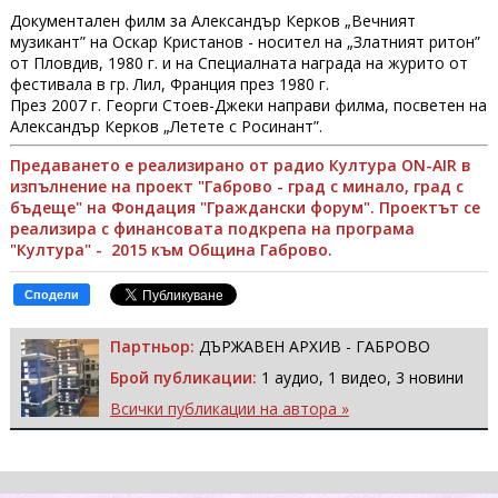
Документален филм за Александър Керков „Вечният
музикант” на Оскар Кристанов - носител на „Златният ритон”
от Пловдив, 1980 г. и на Специалната награда на журито от
фестивала в гр. Лил, Франция през 1980 г.
През 2007 г. Георги Стоев-Джеки направи филма, посветен на
Александър Керков „Летете с Росинант”.
Предаването е реализирано от радио Култура ON-AIR в
изпълнение на проект "Габрово - град с минало, град с
бъдеще" на Фондация "Граждански форум". Проектът се
реализира с финансовата подкрепа на програма
"Култура" - 2015 към Община Габрово.
Сподели
Партньор:
ДЪРЖАВЕН АРХИВ - ГАБРОВО
Брой публикации:
1 аудио, 1 видео, 3 новини
Всички публикации на автора »