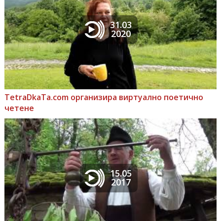
31.03
2020
TetraDkaTa.com организира виртуално поетично
четене
15.05
2017