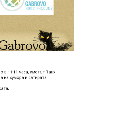
но в 11:11 часа, кметът Таня
а на хумора и сатирата.
ката.