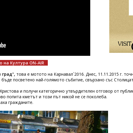
о на Култура ON-AIR
 град",
това е мотото на Карнавал`2016. Днес, 11.11.2015 г. точ
 бъде посветено най-голямото събитие, свързано със Столицат
 Христова и получи категорично утвърдителен отговор от публи
ово попита кметът и този път никой не се поколеба.
наха гражданите.