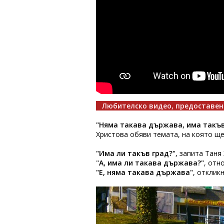
Любителско видео, предоставен
"Няма такава държава, има такъв
Христова обяви темата, на която ще
"Има ли такъв град?"
, запита Таня
"
А, има ли такава държава?"
, отн
"Е, няма такава държава"
, отклик