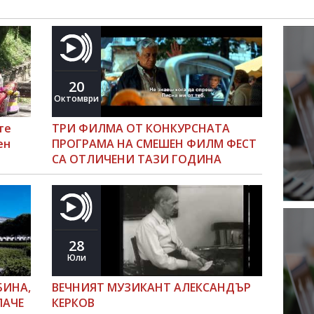
20
Октомври
те
ТРИ ФИЛМА ОТ КОНКУРСНАТА
ен
ПРОГРАМА НА СМЕШЕН ФИЛМ ФЕСТ
СА ОТЛИЧЕНИ ТАЗИ ГОДИНА
28
Юли
БИНА,
ВЕЧНИЯТ МУЗИКАНТ АЛЕКСАНДЪР
ЛАЧЕ
КЕРКОВ