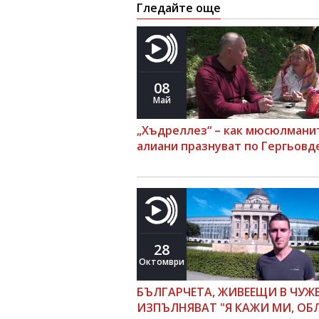
Гледайте още
08
Май
„Хъдреллез“ – как мюсюлмани
алиани празнуват по Гергьовд
28
Октомври
БЪЛГАРЧЕТА, ЖИВЕЕЩИ В ЧУЖ
ИЗПЪЛНЯВАТ "Я КАЖИ МИ, ОБ