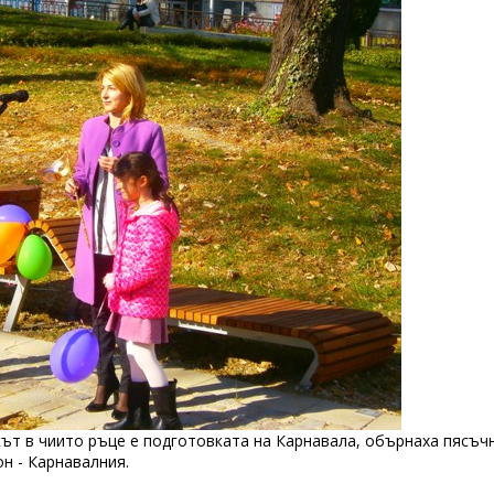
ът в чиито ръце е подготовката на Карнавала, обърнаха пясъчн
н - Карнавалния.