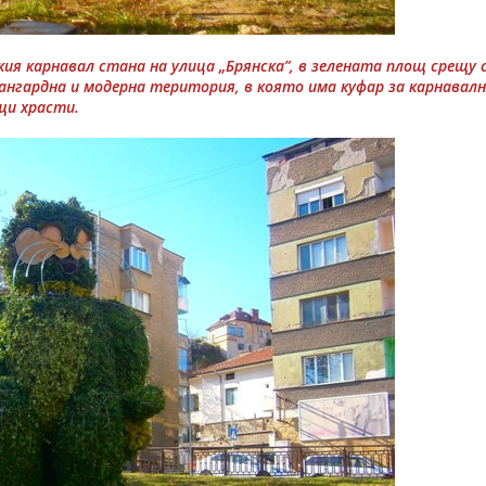
я карнавал стана на улица „Брянска”, в зелената площ срещу 
ангардна и модерна територия, в която има куфар за карнавалн
щи храсти.