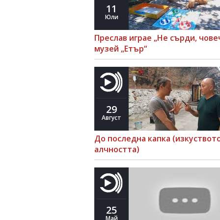
11
Юли
Преслав играе „Не сърди, чове
музей „Етър“
29
Август
До последна капка (изкуството
алчността)
25
Май