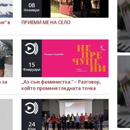
08
Ноември
че“ в
ПРИЕМИ МЕ НА СЕЛО
15
Февруари
 за
„Аз съм феминистка.“ – Разговор,
който променя гледната точка
24
Юни