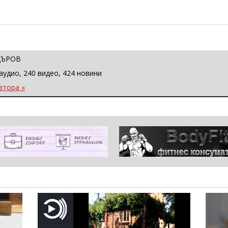
ЦЪРОВ
аудио, 240 видео, 424 новини
втора »