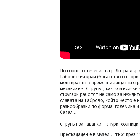
По горното течение на р. Янтра дър
Габровския край (богатство от гори
монтират във временни защитни сгра
механизъм. Стругът, както и всички
стругари работят не само за нуждит
славата на Габрово, който често е н
разнообразни по форма, големина и 
батал…
Стругът за гаванки, танури, солници е
Пресъздаден е в музей „Етър“ през 19