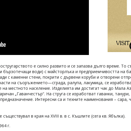
востругарството е силно развито и се запазва дълго време. То 
 и бързотечащи води) с майсторлъка и предприемчивостта на б
ди с каменни стени, покрити с дървени коруби и отворени отпр
 части на съоръжението—сграда, ралупа, лакумица, се изработва
е на местното население. Изделията им достигат чак до Мала А
аричан „Гаванчестър“. На струга се изработват гаванки, танури,
предназначение. Интересни са и техните наименования – сара, ч
 съществувал в края на ХVІІІ в. в с. Къшлите (сега кв. Ябълка).
64 г.