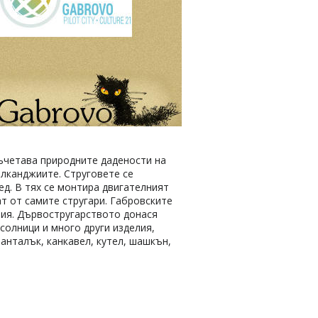
съчетава природните дадености на
алканджиите. Струговете се
ед. В тях се монтира двигателният
т от самите стругари. Габровските
зия. Дървостругарството донася
 солници и много други изделия,
анталък, канкавел, кутел, шашкън,