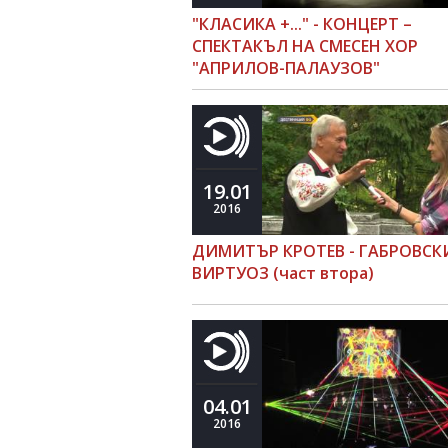
"КЛАСИКА +..." - КОНЦЕРТ –
СПЕКТАКЪЛ НА СМЕСЕН ХОР
"АПРИЛОВ-ПАЛАУЗОВ"
19.01
2016
ДИМИТЪР КРОТЕВ - ГАБРОВСК
ВИРТУОЗ (част втора)
04.01
2016