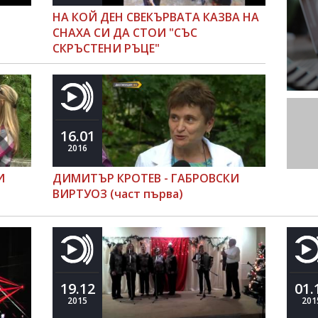
НА КОЙ ДЕН СВЕКЪРВАТА КАЗВА НА
СНАХА СИ ДА СТОИ "СЪС
СКРЪСТЕНИ РЪЦЕ"
16.01
2016
И
ДИМИТЪР КРОТЕВ - ГАБРОВСКИ
ВИРТУОЗ (част първа)
19.12
01.
2015
201