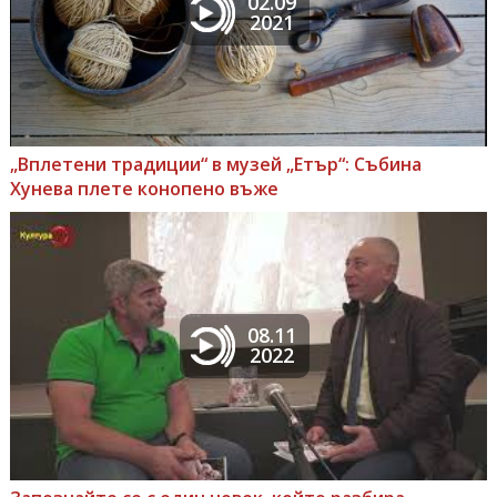
02.09
2021
„Вплетени традиции“ в музей „Етър“: Събина
Хунева плете конопено въже
08.11
2022