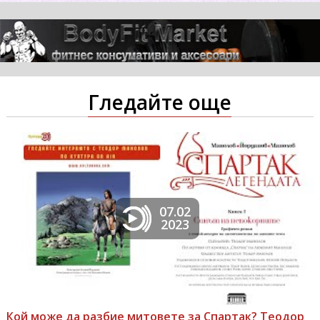
Гледайте още
07.02
2023
Кой може да разбие митовете за Спартак? Теодор