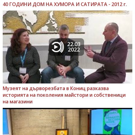
40 ГОДИНИ ДОМ НА ХУМОРА И САТИРАТА - 2012 г.
22.03
2022
Музеят на дърворезбата в Кониц разказва
историята на поколения майстори и собственици
на магазини