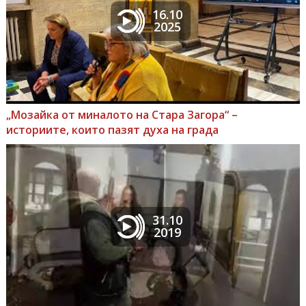
16.10
2025
„Мозайка от миналото на Стара Загора“ –
историите, които пазят духа на града
31.10
2019