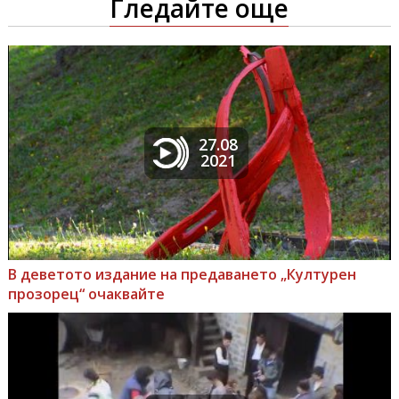
Гледайте още
27.08
2021
В деветото издание на предаването „Културен
прозорец“ очаквайте