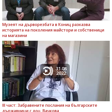
Музеят на дърворезбата в Кониц разказва
историята на поколения майстори и собственици
на магазини
31.08
2022
III част: Забравените послания на българските
държавници с доц. Вачкова