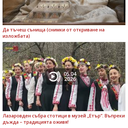
Да тъчеш сънища (снимки от откриване на
изложбата)
05.04
2026
Лазаровден събра стотици в музей „Етър“. Въпреки
дъжда – традицията оживя!