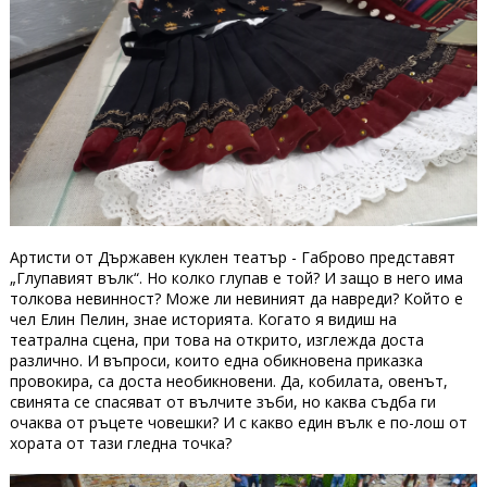
Артисти от Държавен куклен театър - Габрово представят
„Глупавият вълк“. Но колко глупав е той? И защо в него има
толкова невинност? Може ли невиният да навреди? Който е
чел Елин Пелин, знае историята. Когато я видиш на
театрална сцена, при това на открито, изглежда доста
различно. И въпроси, които една обикновена приказка
провокира, са доста необикновени. Да, кобилата, овенът,
свинята се спасяват от вълчите зъби, но каква съдба ги
очаква от ръцете човешки? И с какво един вълк е по-лош от
хората от тази гледна точка?