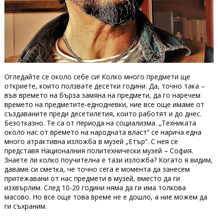
Огледайте се около себе си! Колко много предмети ще
откриете, които ползвате десетки години. Да, точно така –
във времето на бърза замяна на предмети, да го наречем
времето на предметите-еднодневки, ние все още имаме от
създаваните преди десетилетия, които работят и до днес.
Безотказно. Те са от периода на социализма. „Техниката
около нас от времето на народната власт“ се нарича една
много атрактивна изложба в музей „Етър“. С нея се
представя Националния политехнически музей – София.
Знаете ли колко поучителна е тази изложба? Когато я видим,
даваме си сметка, че точно сега е момента да занесем
притежавани от нас предмети в музей, вместо да ги
изхвърлим. След 10-20 години няма да ги има толкова
масово. Но все още това време не е дошло, а ние можем да
ги съхраним.