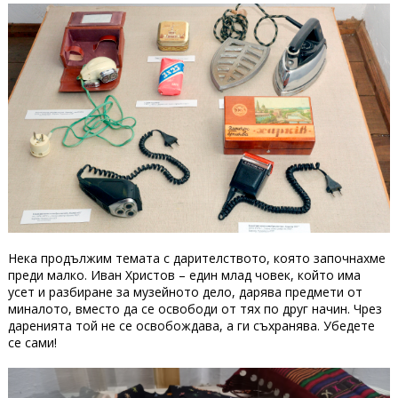
Нека продължим темата с дарителството, която започнахме
преди малко. Иван Христов – един млад човек, който има
усет и разбиране за музейното дело, дарява предмети от
миналото, вместо да се освободи от тях по друг начин. Чрез
даренията той не се освобождава, а ги съхранява. Убедете
се сами!