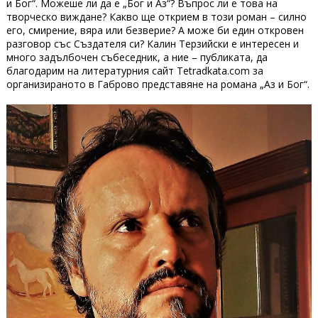
и Бог“. Можеше ли да е „Бог и Аз“? Въпрос ли е това на
творческо виждане? Какво ще открием в този роман – силно
его, смирение, вяра или безверие? А може би един откровен
разговор със Създателя си? Калин Терзийски е интересен и
много задълбочен събеседник, а ние – публиката, да
благодарим на литературния сайт Tetradkata.com за
организираното в Габрово представяне на романа „Аз и Бог“.