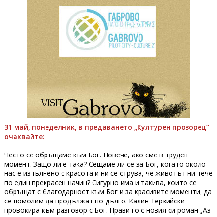
31 май, понеделник, в предаването „Културен прозорец“
очаквайте:
Често се обръщаме към Бог. Повече, ако сме в труден
момент. Защо ли е така? Сещаме ли се за Бог, когато около
нас е изпълнено с красота и ни се струва, че животът ни тече
по един прекрасен начин? Сигурно има и такива, които се
обръщат с благодарност към Бог и за красивите моменти, да
се помолим да продължат по-дълго. Калин Терзийски
провокира към разговор с Бог. Прави го с новия си роман „Аз