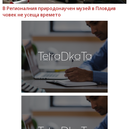
В Регионалния природонаучен музей в Пловдив
човек не усеща времето