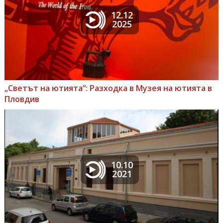
12.12
2025
„Светът на ютията“: Разходка в Музея на ютията в
Пловдив
10.10
2021