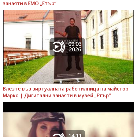
занаяти в ЕМО „Етър“
09.03
2026
Влезте във виртуалната работилница на майстор
Марко | Дигитални занаяти в музей „Етър“
14.11