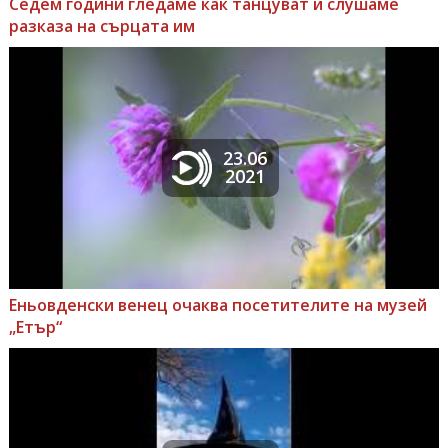
Седем години гледаме как танцуват и слушаме
разказа на сърцата им
23.06
2021
Еньовденски венец очаква посетителите на музей
„Етър“