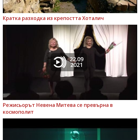
Кратка разходка из крепостта Хоталич
22.09
2021
Режисьорът Невена Митева се превърна в
космополит