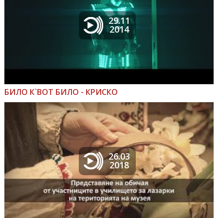
29.11
2014
БИЛО К`ВОТ БИЛО - КРИСКО
26.03
2018