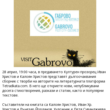
28 април, 19:00 часа, в предаването Културен прозорец Иван
Христов и Калоян Христов представят дългоочаквания
сборник с творби на авторите на литературната платформа
Tetradkata.com. В него ще откриете нови, непубликувани
досега стихотворения, разкази и статии, както и популярни
текстове.
Съставители на книгата са Калоян Христов, Иван Хр.
Христов и Лъчезар Йорданов. Художник е Петя Суванджиева,