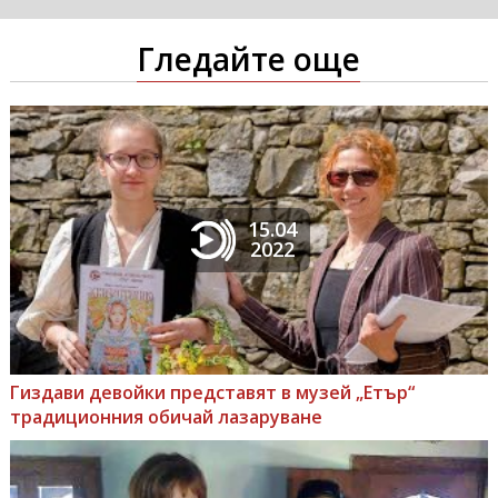
Гледайте още
15.04
2022
Гиздави девойки представят в музей „Етър“
традиционния обичай лазаруване