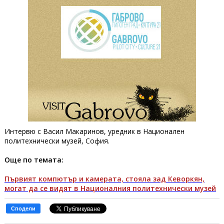
Интервю с Васил Макаринов, уредник в Национален
политехнически музей, София.
Още по темата:
Първият компютър и камерата, стояла зад Кеворкян,
могат да се видят в Националния политехнически музей
Сподели