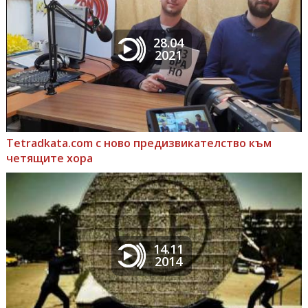
28.04
2021
Tetradkata.com с ново предизвикателство към
четящите хора
14.11
2014