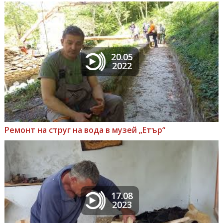
20.05
2022
Ремонт на струг на вода в музей „Етър“
17.08
2023