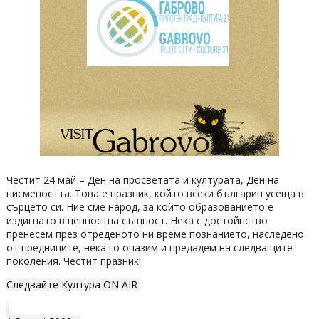
Честит 24 май – Ден на просветата и културата, Ден на
писмеността. Това е празник, който всеки българин усеща в
сърцето си. Ние сме народ, за който образованието е
издигнато в ценностна същност. Нека с достойнство
пренесем през отреденото ни време познанието, наследено
от предниците, нека го опазим и предадем на следващите
поколения. Честит празник!
Следвайте Култура ON AIR