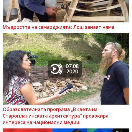
Мъдростта на самарджията: Лош занаят няма
07.08
2020
Образователната програма „В света на
Старопланинската архитектура“ провокира
интереса на национални медии