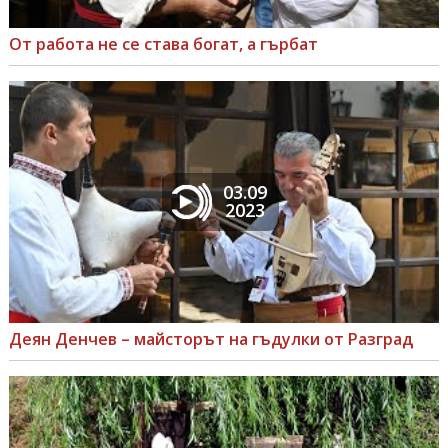
От работа не се става богат, а гърбат
03.09
2023
Деян Денчев – майсторът на гъдулки от Разград