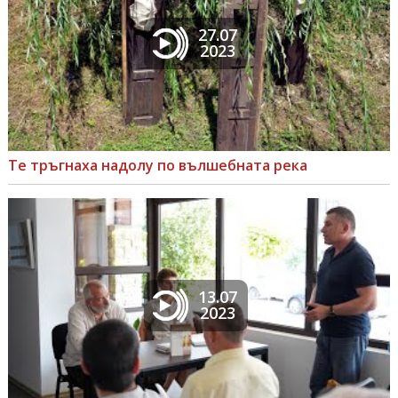
27.07
2023
Те тръгнаха надолу по вълшебната река
13.07
2023