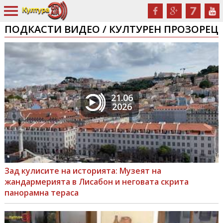
ПОДКАСТИ ВИДЕО / КУЛТУРЕН ПРОЗОРЕЦ
21.06
2026
Зад кулисите на историята: Музеят на
жандармерията в Лисабон и неговата скрита
панорамна тераса