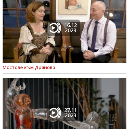
16.12
2023
Мостове към Дряново
27.11
2023