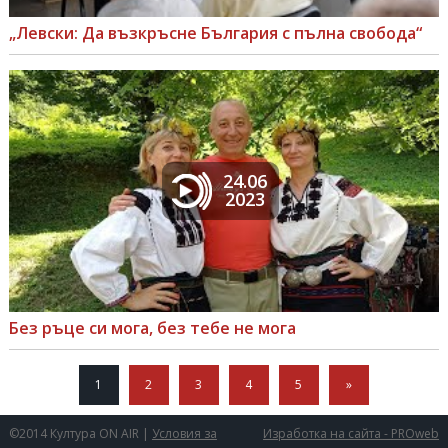
„Левски: Да възкръсне България с пълна свобода“
24.06
2023
Без ръце си мога, без тебе не мога
1
2
3
4
5
»
©2014 Култура ON AIR |
Условия за
Изработка на сайта - PROweb