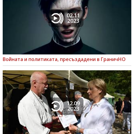
02.11
2023
Войната и политиката, пресъздадени в ГраничНО
12.09
2023